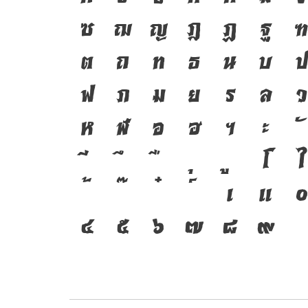
ซ
ฌ
ญ
ฎ
ฏ
ฐ
ต
ถ
ท
ธ
น
บ
ป
ฟ
ภ
ม
ย
ร
ล
ว
ห
ฬ
อ
ฮ
ฯ
ะ
โ
ใ
เ
แ
๐
๔
๕
๖
๗
๘
๙