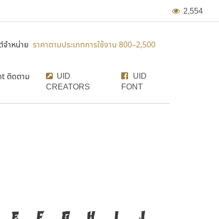
2
,
5
5
4
์จำหน่าย
ราคาตามประเภทการใช้งาน 800–2,500
UID
UID
nt ติดตาม
CREATORS
FONT
งมือสำคัญที่ทำให้ความเป็น
E
F
G
H
I
J