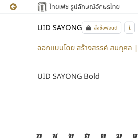
UID SAYONG
สั่งซื้อฟอนต์
ออกแบบโดย สร้างสรรค์ สมกุศล | 
UID SAYONG Bold
ก
ข
ฃ
ค
ฅ
ฆ
ง