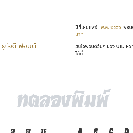
ปีที่เผยแพร่ :
พ.ศ. ๒๕๖๖
ฟอนต
บาท
ยูไอดี ฟอนต์
สนใจฟอนต์อื่นๆ ของ UID Fo
ได้ที่
จ
ฉ
ช
ภาษา คือ เครื่อ
A
B
C
D