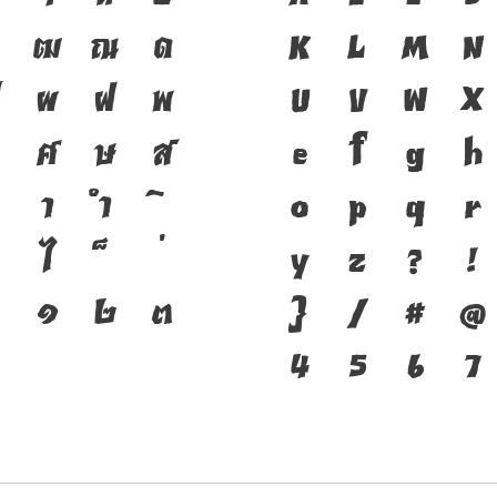
ฑ
ฒ
ณ
ด
ชาติดำรงอยู่ได้
K
L
M
N
ผ
ฝ
พ
ของชนชาติ จากอดี
U
V
W
X
ศ
ษ
ส
เครื่องมือสำคัญท
e
f
g
h
า
ำ
ตัวพิมพ์ที่พัฒ
o
p
q
r
ไ
คือ โครงสร้างแก
y
z
?
!
๑
๒
๓
ของชาติ จากปัจจ
}
/
#
@
4
5
6
7