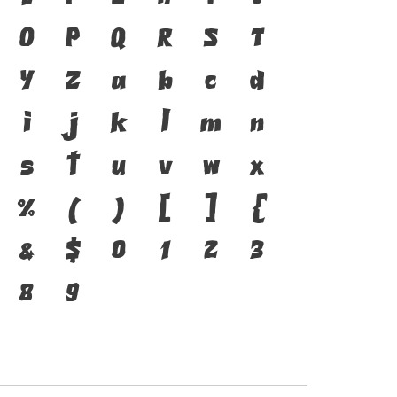
 ภาษา คือ สะพานเชื่อมตัวตน
O
P
Q
R
S
T
ตสู่ปัจจุบัน ตัวพิมพ์ คือ
Y
Z
a
b
c
d
ี่ทำให้ภาษาดำรงอยู่ได้ แบบ
i
j
k
l
m
n
นาทันกระแสการเปลี่ยนแปลง
s
t
u
v
w
x
ร่งของสะพานที่เชื่อมตัวตน
%
(
)
[
]
{
ุบันสู่อนาคต
&
$
0
1
2
3
8
9