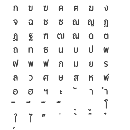
ก
ข
ฃ
ค
ฅ
ฆ
ง
จ
ฉ
ช
ซ
ฌ
ญ
ฎ
ฏ
ฐ
ฑ
ฒ
ณ
ด
ต
ถ
ท
ธ
น
บ
ป
ผ
ฝ
พ
ฟ
ภ
ม
ย
ร
ล
ว
ศ
ษ
ส
ห
ฬ
อ
ฮ
ฯ
ะ
า
ำ
โ
ใ
ไ