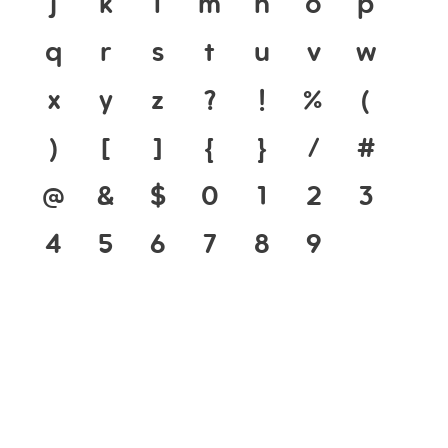
j
k
l
m
n
o
p
q
r
s
t
u
v
w
x
y
z
?
!
%
(
)
[
]
{
}
/
#
@
&
$
0
1
2
3
4
5
6
7
8
9