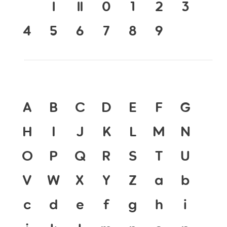
เ
แ
๐
๑
๒
๓
๔
๕
๖
๗
๘
๙
A
B
C
D
E
F
G
H
I
J
K
L
M
N
O
P
Q
R
S
T
U
V
W
X
Y
Z
a
b
c
d
e
f
g
h
i