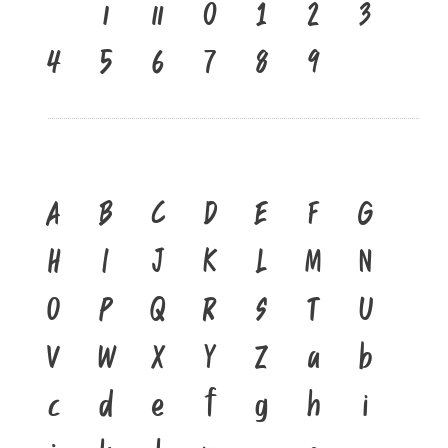
เ
แ
๐
๑
๒
๓
๔
๕
๖
๗
๘
๙
A
B
C
D
E
F
G
H
I
J
K
L
M
N
O
P
Q
R
S
T
U
V
W
X
Y
Z
a
b
c
d
e
f
g
h
i