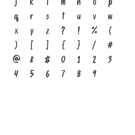
j
k
l
m
n
o
p
q
r
s
t
u
v
w
x
y
z
?
!
%
(
)
[
]
{
}
/
#
@
&
$
0
1
2
3
4
5
6
7
8
9