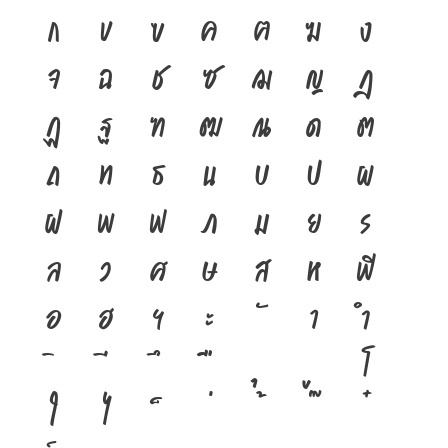
ก
ข
ฃ
ค
ฅ
ฆ
ง
จ
ฉ
ช
ซ
ฌ
ญ
ฎ
ฏ
ฐ
ฑ
ฒ
ณ
ด
ต
ถ
ท
ธ
น
บ
ป
ผ
ฝ
พ
ฟ
ภ
ม
ย
ร
ล
ว
ศ
ษ
ส
ห
ฬ
อ
ฮ
ฯ
ะ
า
ำ
โ
ใ
ไ