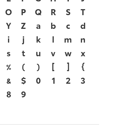
 ภาษา คือ สะพานเชื่อมตัวตน
O
P
Q
R
S
T
ีตสู่ปัจจุบัน ตัวพิมพ์ คือ
Y
Z
a
b
c
d
ที่ทำให้ภาษาดำรงอยู่ได้ แบบ
i
j
k
l
m
n
นาทันกระแสการเปลี่ยนแปลง
s
t
u
v
w
x
ร่งของสะพานที่เชื่อมตัวตน
%
(
)
[
]
{
ุบันสู่อนาคต
&
$
0
1
2
3
8
9