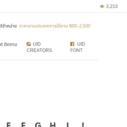
2
,
2
1
3
์จำหน่าย
ราคาตามประเภทการใช้งาน 800–2,500
UID
UID
nt ติดตาม
CREATORS
FONT
งมือสำคัญที่ทำให้ความเป็น
E
F
G
H
I
J