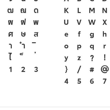
ฒ
ณ
ด
ชาติดำรงอยู่ได้
K
L
M
N
ผ
ฝ
พ
ของชนชาติ จากอด
U
V
W
X
ศ
ษ
ส
เครื่องมือสำคัญ
e
f
g
h
า
ำ
ตัวพิมพ์ที่พัฒ
o
p
q
r
ไ
คือ โครงสร้างแก
y
z
?
!
๑
๒
๓
ของชาติ จากปัจจ
}
/
#
@
4
5
6
7