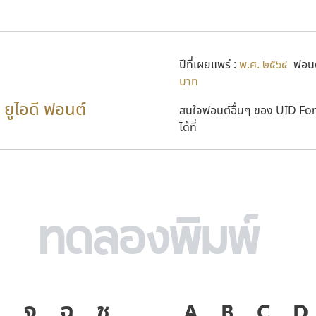
ปีที่เผยแพร่ :
พ.ศ. ๒๕๖๔
ฟอนต
บาท
ยูไอดี ฟอนต์
สนใจฟอนต์อื่นๆ ของ UID Fo
ได้ที่
จ
ฉ
ช
ภาษา คือ เครื่อ
A
B
C
D