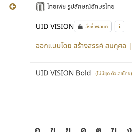
UID VISION
สั่งซื้อฟอนต์
ออกแบบโดย สร้างสรรค์ สมกุศล | 
UID VISION Bold
(ไม่มีชุด ตัวเลขไทย)
ก
ข
ฃ
ค
ฅ
ฆ
ง