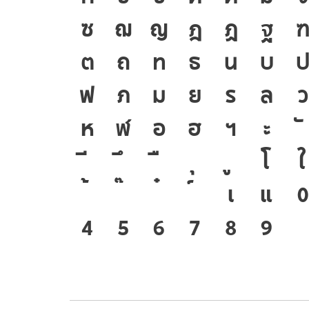
ซ
ฌ
ญ
ฎ
ฏ
ฐ
ฑ
ต
ถ
ท
ธ
น
บ
ป
ฟ
ภ
ม
ย
ร
ล
ว
ห
ฬ
อ
ฮ
ฯ
ะ
โ
ใ
เ
แ
๐
๔
๕
๖
๗
๘
๙