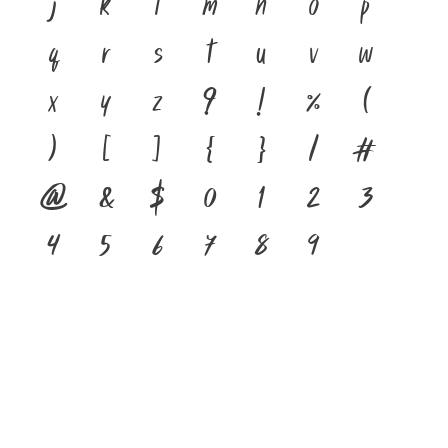
j
k
l
m
n
o
p
q
r
s
t
u
v
w
x
y
z
?
!
%
(
)
[
]
{
}
/
#
@
&
$
0
1
2
3
4
5
6
7
8
9