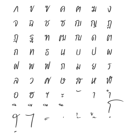
ก
ข
ฃ
ค
ฅ
ฆ
ง
จ
ฉ
ช
ซ
ฌ
ญ
ฎ
ฏ
ฐ
ฑ
ฒ
ณ
ด
ต
ถ
ท
ธ
น
บ
ป
ผ
ฝ
พ
ฟ
ภ
ม
ย
ร
ล
ว
ศ
ษ
ส
ห
ฬ
อ
ฮ
ฯ
ะ
า
ำ
โ
ใ
ไ