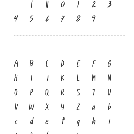
เ
แ
๐
๑
๒
๓
๔
๕
๖
๗
๘
๙
A
B
C
D
E
F
G
H
I
J
K
L
M
N
O
P
Q
R
S
T
U
V
W
X
Y
Z
a
b
c
d
e
f
g
h
i