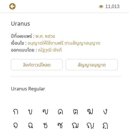
1
1
,
0
1
3
Uranus
ปีที่เผยแพร่ :
พ.ศ. ๒๕๖๔
เงื่อนไข :
อนุญาตให้ใช้งานฟรี ตามสัญญาอนุญาต
ออกแบบโดย :
ณัฐวุฒิ เชิงดี
ลิงก์ดาวน์โหลด
สัญญาอนุญาต
Uranus Regular
ก
ข
ฃ
ค
ฅ
ฆ
ง
จ
ฉ
ช
ซ
ฌ
ญ
ฎ