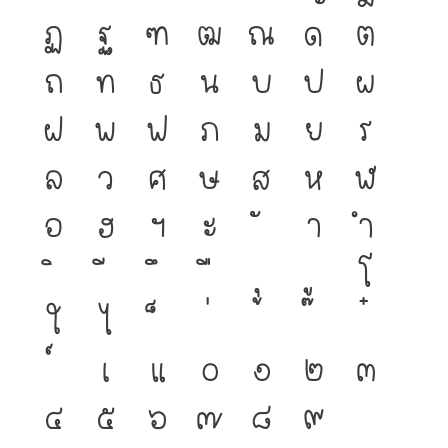
ฏ
ฐ
ฑ
ฒ
ณ
ด
ต
ถ
ท
ธ
น
บ
ป
ผ
ฝ
พ
ฟ
ภ
ม
ย
ร
ล
ว
ศ
ษ
ส
ห
ฬ
อ
ฮ
ฯ
ะ
า
ำ
โ
ใ
ไ
เ
แ
๐
๑
๒
๓
๔
๕
๖
๗
๘
๙