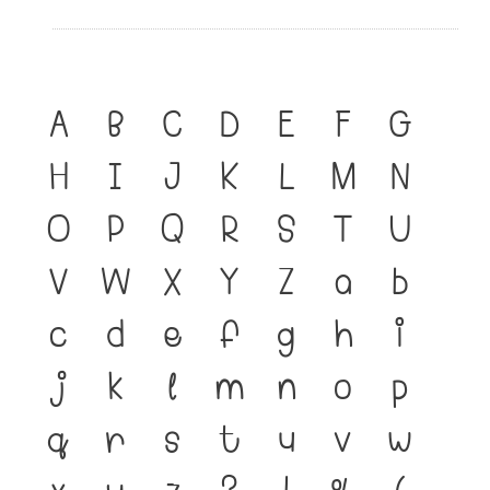
A
B
C
D
E
F
G
H
I
J
K
L
M
N
O
P
Q
R
S
T
U
V
W
X
Y
Z
a
b
c
d
e
f
g
h
i
j
k
l
m
n
o
p
q
r
s
t
u
v
w
x
y
z
?
!
%
(