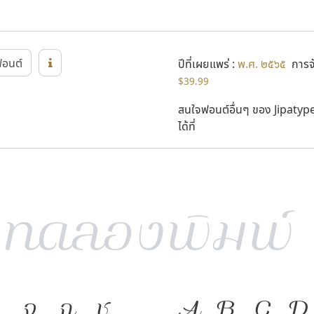
อฟอนต์
ปีที่เผยแพร่ :
พ.ศ. ๒๕๖๕
การจั
$39.99
สนใจฟอนต์อื่นๆ ของ Jipatyp
ได้ที่
ง
จ
ฉ
ช
A
B
C
D
ภาษา คือ เครื