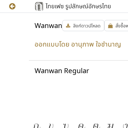
Wanwan
ลิงก์ดาวน์โหลด
สั่งซื้
ออกแบบโดย อานุภาพ ใจชำนาญ
Wanwan Regular
ก
ข
ฃ
ค
ฅ
ฆ