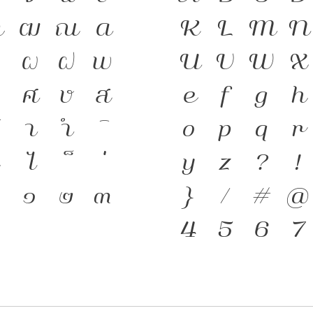
ฑ
ฒ
ณ
ด
K
L
M
N
ความเป็นชาติ
ป
ผ
ฝ
พ
U
V
W
X
สะพานเชื่อม
ว
ศ
ษ
ส
e
f
g
h
พิมพ์ คือ เคร
า
ำ
o
p
q
r
ภาษาดำรงอยู่
ไ
y
z
?
!
พัฒนาทันกระ
๐
๑
๒
๓
}
/
#
@
โครงสร้างแกร
4
5
6
7
ตัวตนของชาต