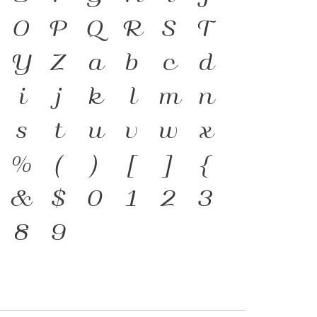
O
P
Q
R
S
T
ดำรงอยู่ได้ ภาษา คือ
Y
Z
a
b
c
d
ตัวตนของชนชาติ ตัว
i
j
k
l
m
n
ื่องมือสำคัญที่ทำให้
s
t
u
v
w
x
ได้ แบบตัวพิมพ์ที่
%
(
)
[
]
{
แสการเปลี่ยนแปลง คือ
&
$
0
1
2
3
่งของสะพานที่เชื่อม
8
9
ิ