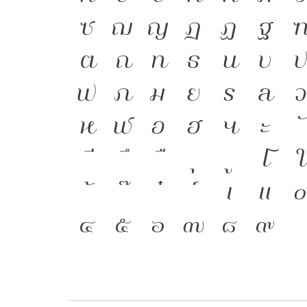
ซ
ฌ
ญ
ฎ
ฏ
ฐ
ต
ถ
ท
ธ
น
บ
ฟ
ภ
ม
ย
ร
ล
ห
ฬ
อ
ฮ
ฯ
ะ
โ
ใ
เ
แ
๔
๕
๖
๗
๘
๙