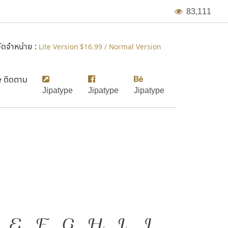
8
3
,
1
1
1
ดจำหน่าย :
Lite Version $16.99 / Normal Version
e ติดตาม
Jipatype
Jipatype
Jipatype
E
F
G
H
I
J
่องมือสำคัญที่ทำให้