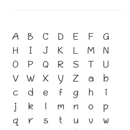
A
B
C
D
E
F
G
H
I
J
K
L
M
N
O
P
Q
R
S
T
U
V
W
X
Y
Z
a
b
c
d
e
f
g
h
i
j
k
l
m
n
o
p
q
r
s
t
u
v
w