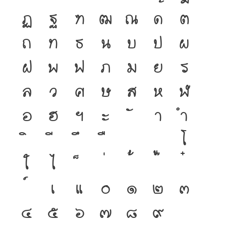
ฏ
ฐ
ฑ
ฒ
ณ
ด
ต
ถ
ท
ธ
น
บ
ป
ผ
ฝ
พ
ฟ
ภ
ม
ย
ร
ล
ว
ศ
ษ
ส
ห
ฬ
อ
ฮ
ฯ
ะ
า
ำ
โ
ใ
ไ
เ
แ
๐
๑
๒
๓
๔
๕
๖
๗
๘
๙