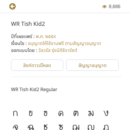
8
,
6
8
6
WR Tish Kid2
ปีที่เผยแพร่ :
พ.ศ. ๒๕๕๙
เงื่อนไข :
อนุญาตให้ใช้งานฟรี ตามสัญญาอนุญาต
ออกแบบโดย :
วัลวรัล รุ่งนิติธิรารัชต์
ลิงก์ดาวน์โหลด
สัญญาอนุญาต
WR Tish Kid2 Regular
ก
ข
ฃ
ค
ฅ
ฆ
ง
จ
ฉ
ช
ซ
ฌ
ญ
ฎ