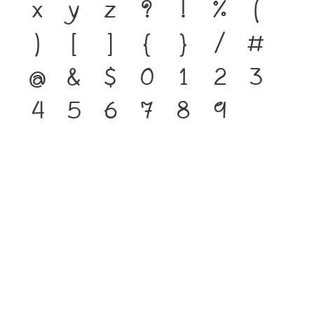
x
y
z
?
!
%
(
)
[
]
{
}
/
#
@
&
$
0
1
2
3
4
5
6
7
8
9