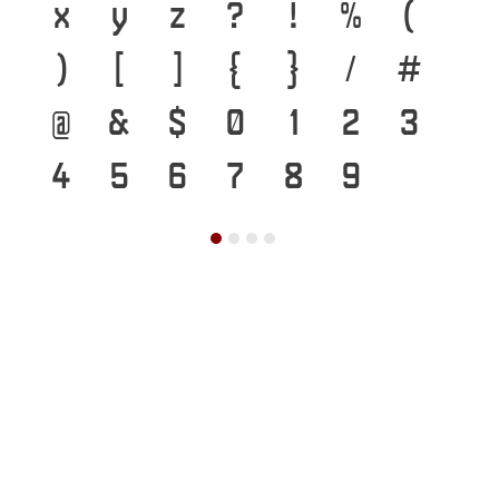
x
y
z
?
!
%
(
)
[
]
{
}
/
#
@
&
$
0
1
2
3
4
5
6
7
8
9