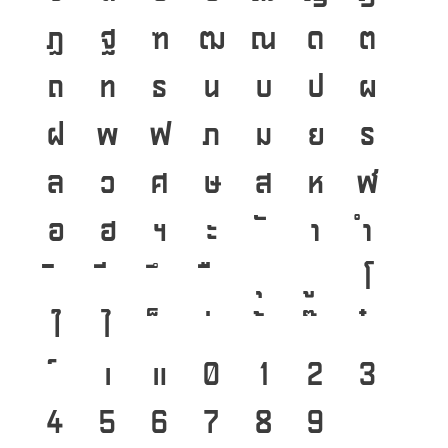
ฏ
ฐ
ฑ
ฒ
ณ
ด
ต
ถ
ท
ธ
น
บ
ป
ผ
ฝ
พ
ฟ
ภ
ม
ย
ร
ล
ว
ศ
ษ
ส
ห
ฬ
อ
ฮ
ฯ
ะ
า
ำ
โ
ใ
ไ
เ
แ
๐
๑
๒
๓
๔
๕
๖
๗
๘
๙