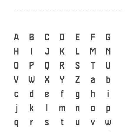
A
B
C
D
E
F
G
H
I
J
K
L
M
N
O
P
Q
R
S
T
U
V
W
X
Y
Z
a
b
c
d
e
f
g
h
i
j
k
l
m
n
o
p
q
r
s
t
u
v
w