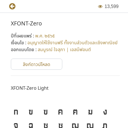
1
3
,
5
9
9
XFONT-Zero
ปีที่เผยแพร่ :
พ.ศ. ๒๕๖๕
เงื่อนไข :
อนุญาตให้ใช้งานฟรี ทั้งงานส่วนตัวและเชิงพาณิชย์
ออกแบบโดย :
สมบูรณ์ ใจสุภา | เอสบีฟอนต์
ลิงก์ดาวน์โหลด
XFONT-Zero Light
ก
ข
ฃ
ค
ฅ
ฆ
ง
จ
ฉ
ช
ซ
ฌ
ญ
ฎ