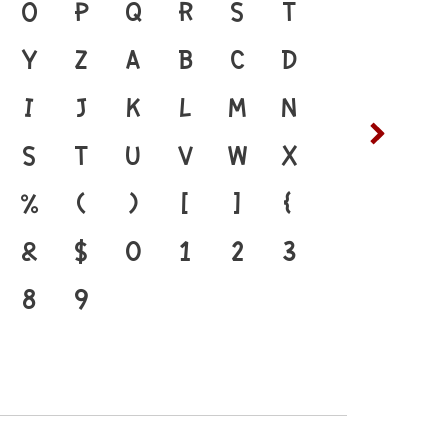
สะพานเชื่อมตัวตนของชนชาติ จาก
O
P
Q
R
S
T
ซ
ฌ
พิมพ์ คือ เครื่องมือสำคัญที่ทำให้
Y
Z
a
b
c
d
ต
ถ
บบตัวพิมพ์ที่พัฒนาทันกระแสการ
i
j
k
l
m
n
ฟ
ภ
ครงสร้างแกร่งของสะพานที่เชื่อม
s
t
u
v
w
x
ห
ฬ
ัจจุบันสู่อนาคต
%
(
)
[
]
{
&
$
0
1
2
3
8
9
๔
๕