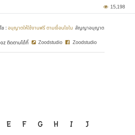
1
5
,
1
9
8
ไข :
อนุญาตให้ใช้งานฟรี ตามเงื่อนไขใน
สัญญาอนุญาต
Zoodstudio
Zoodstudio
z ติดตามได้ที่
ZoodHa
อสำคัญที่ทำให้ความเป็นชาติดำรง
E
F
G
H
I
J
ก
ข