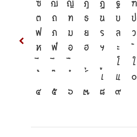
ของ
T
ซ
ฌ
ญ
ฎ
ฏ
ฐ
ฑ
รื่องมือ
d
ต
ถ
ท
ธ
น
บ
ป
ที่
m
n
ฟ
ภ
ม
ย
ร
ล
ว
งสร้าง
w
x
ห
ฬ
อ
ฮ
ฯ
ะ
ปัจจุบัน
{
โ
ใ
3
เ
แ
๐
๔
๕
๖
๗
๘
๙