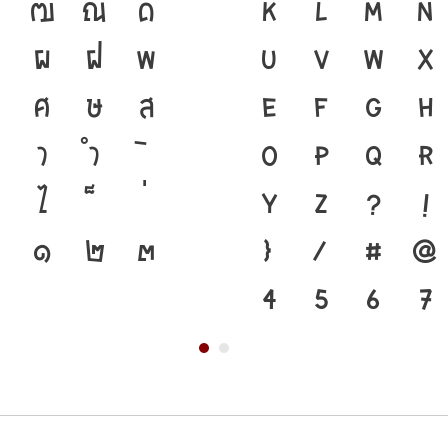
ฒ
ณ
ด
อยู่ได้ ภาษา คือ 
K
L
M
N
ผ
ฝ
พ
อดีตสู่ปัจจุบัน ตัว
U
V
W
X
ศ
ษ
ส
ภาษาดำรงอยู่ได้ แ
e
f
g
h
า
ำ
เปลี่ยนแปลง คือ โ
o
p
q
r
ไ
ตัวตนของชาติ จากป
y
z
?
!
๑
๒
๓
}
/
#
@
4
5
6
7