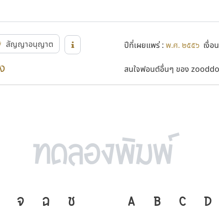
สัญญาอนุญาต
ปีที่เผยแพร่ :
พ.ศ. ๒๕๕๖
เงื่อน
ง
สนใจฟอนต์อื่นๆ ของ zooddoo
จ
ฉ
ช
ภาษา คือ เครื่องมื
A
B
C
D