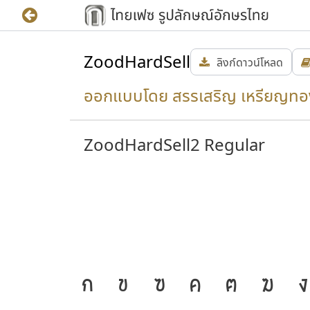
ZoodHardSell
ลิงก์ดาวน์โหลด
ออกแบบโดย สรรเสริญ เหรียญทอ
ZoodHardSell2 Regular
นชาติ
J
ก
ข
ฃ
ค
ฅ
ฆ
ง