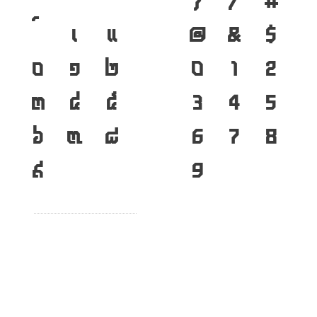
}
/
#
เ
แ
@
&
$
๐
๑
๒
0
1
2
๓
๔
๕
3
4
5
๖
๗
๘
6
7
8
๙
9