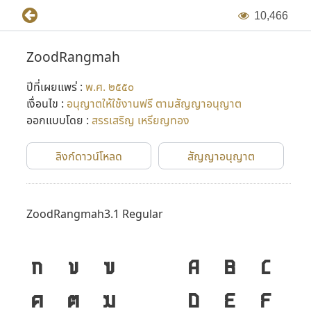
1
0
,
4
6
6
ZoodRangmah
ปีที่เผยแพร่ :
พ.ศ. ๒๕๕๐
เงื่อนไข :
อนุญาตให้ใช้งานฟรี ตามสัญญาอนุญาต
ออกแบบโดย :
สรรเสริญ เหรียญทอง
ลิงก์ดาวน์โหลด
สัญญาอนุญาต
ZoodRangmah3.1 Regular
ก
ข
ฃ
A
B
C
ค
ฅ
ฆ
D
E
F