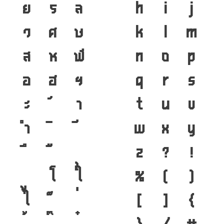
ย
ร
ล
h
i
j
ว
ศ
ษ
k
l
m
ส
ห
ฬ
n
o
p
อ
ฮ
ฯ
q
r
s
ะ
า
t
u
v
ำ
w
x
y
z
?
!
โ
ใ
%
(
)
ไ
[
]
{