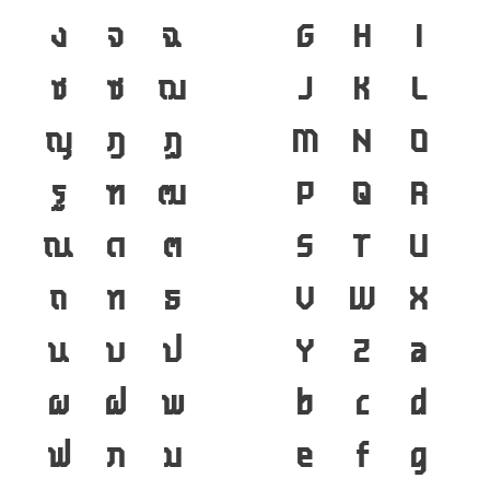
ง
จ
ฉ
G
H
I
ช
ซ
ฌ
J
K
L
ญ
ฎ
ฏ
M
N
O
ฐ
ฑ
ฒ
P
Q
R
ณ
ด
ต
S
T
U
ถ
ท
ธ
V
W
X
น
บ
ป
Y
Z
a
ผ
ฝ
พ
b
c
d
ฟ
ภ
ม
e
f
g