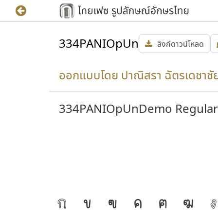
334PANIOpUn
ลิงก์ดาวน์โหลด
ออกแบบโดย ปาณิสรา ฉัตรเดชาชั
334PANIOpUnDemo Regular
ก
ข
ฃ
ค
ฅ
ฆ
ง