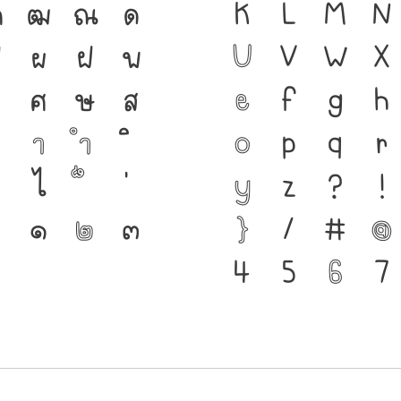
ฑ
ฒ
ณ
ด
เป็นชาติดำรงอ
K
L
M
N
ป
ผ
ฝ
พ
เชื่อมตัวตนขอ
U
V
W
X
ศ
ษ
ส
เครื่องมือสำคั
e
f
g
h
า
ำ
แบบตัวพิมพ์ท
o
p
q
r
ไ
เปลี่ยนแปลง ค
y
z
?
!
๑
๒
๓
สะพานที่เชื่อ
}
/
#
@
4
5
6
7