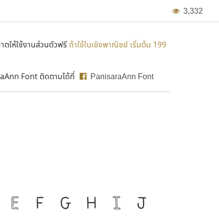
3
,
3
3
2
ตให้ใช้งานส่วนตัวฟรี
ถ้าใช้ในเชิงพาณิชย์ เริ่มต้น 199
aAnn Font ติดตามได้ที่
PanisaraAnn Font
องมือสำคัญที่ทำให้ความ
E
F
G
H
I
J