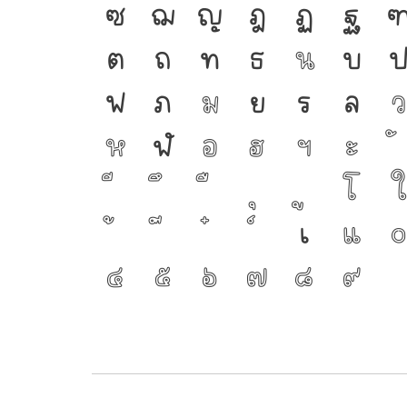
ซ
ฌ
ญ
ฎ
ฏ
ฐ
ต
ถ
ท
ธ
น
บ
ฟ
ภ
ม
ย
ร
ล
ว
ห
ฬ
อ
ฮ
ฯ
ะ
โ
ใ
เ
แ
๐
๔
๕
๖
๗
๘
๙