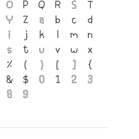
ยู่ได้ ภาษา คือ สะพาน
O
P
Q
R
S
T
งชนชาติ ตัวพิมพ์ คือ
Y
Z
a
b
c
d
ญที่ทำให้ภาษาดำรงอยู่ได้
i
j
k
l
m
n
ี่พัฒนาทันกระแสการ
s
t
u
v
w
x
ือ โครงสร้างแกร่งของ
%
(
)
[
]
{
มตัวตนของชาติ
&
$
0
1
2
3
8
9