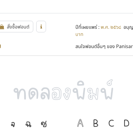
สั่งซื้อฟอนต์
ปีที่เผยแพร่ :
พ.ศ. ๒๕๖๘
อนุญา
บาท
ย
สนใจฟอนต์อื่นๆ ของ Panisar
จ
ฉ
ช
ภาษา คือ เครื่
A
B
C
D