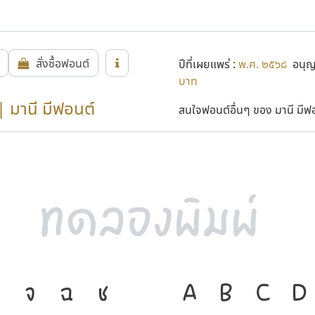
สั่งซื้อฟอนต์
ปีที่เผยแพร่ :
พ.ศ. ๒๕๖๘
อนุญา
บาท
| มานี มีฟอนต์
สนใจฟอนต์อื่นๆ ของ มานี มีฟอน
จ
ฉ
ช
ภาษา คือ เครื่อ
A
B
C
D