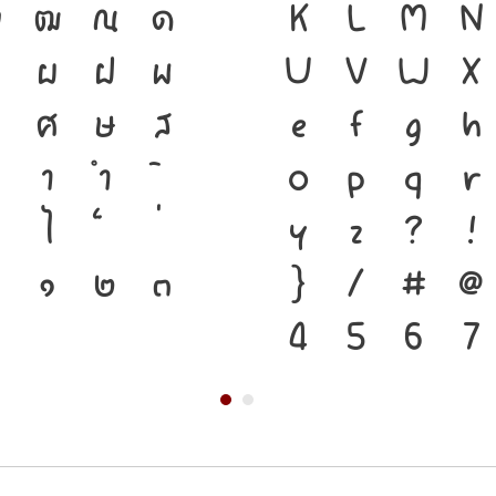
ฑ
ฒ
ณ
ด
ชาติดำรงอยู่ได้
K
L
M
N
ป
ผ
ฝ
พ
ของชนชาติ จากอด
U
V
W
X
ศ
ษ
ส
เครื่องมือสำคัญท
e
f
g
h
า
ำ
ตัวพิมพ์ที่พัฒน
o
p
q
r
ไ
โครงสร้างแกร่งข
y
z
?
!
๑
๒
๓
จากปัจจุบันสู่อ
}
/
#
@
4
5
6
7