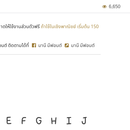
6
,
6
5
0
ตให้ใช้งานส่วนตัวฟรี
ถ้าใช้ในเชิงพาณิชย์ เริ่มต้น 150
ต์ ติดตามได้ที่
มานี มีฟอนต์
มานี มีฟอนต์
MN Lukc
งมือสำคัญที่ทำให้ความเป็น
E
F
G
H
I
J
ก
ข