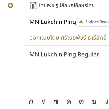
MN Lukchin Ping
ลิงก์ดาวน์โหลด
ออกแบบโดย ศรัณยพัชร์ ธารีสิทธิ์ 
MN Lukchin Ping Regular
เป็น
I
J
ก
ข
ฃ
ค
ฅ
ฆ
ง