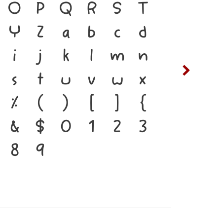
 ภาษา คือ สะพานเชื่อมตัวตน
O
P
Q
R
S
T
ซ
ฌ
ีตสู่ปัจจุบัน ตัวพิมพ์ คือ
Y
Z
a
b
c
d
ต
ถ
ี่ทำให้ภาษาดำรงอยู่ได้ แบบ
i
j
k
l
m
n
ฟ
ภ
าทันกระแสการเปลี่ยนแปลง คือ
s
t
u
v
w
x
ห
ฬ
องสะพานที่เชื่อมตัวตนของชาติ
%
(
)
[
]
{
นาคต
&
$
0
1
2
3
8
9
๔
๕