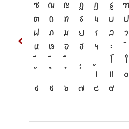
อมตัวตน
S
T
ซ
ฌ
ญ
ฎ
ฏ
ฐ
พ์ คือ
d
ต
ถ
ท
ธ
น
บ
ด้ แบบ
m
n
ฟ
ภ
ม
ย
ร
ล
ว
ปลง คือ
w
x
ห
ฬ
อ
ฮ
ฯ
ะ
ของชาติ
{
โ
ใ
2
3
เ
แ
๐
๔
๕
๖
๗
๘
๙