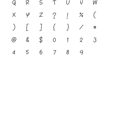
q
r
s
t
u
v
w
x
y
z
?
!
%
(
)
[
]
{
}
/
#
@
&
$
0
1
2
3
4
5
6
7
8
9