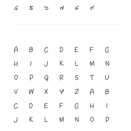
๔
๕
๖
๗
๘
๙
A
B
C
D
E
F
G
H
I
J
K
L
M
N
O
P
Q
R
S
T
U
V
W
X
Y
Z
a
b
c
d
e
f
g
h
i
j
k
l
m
n
o
p