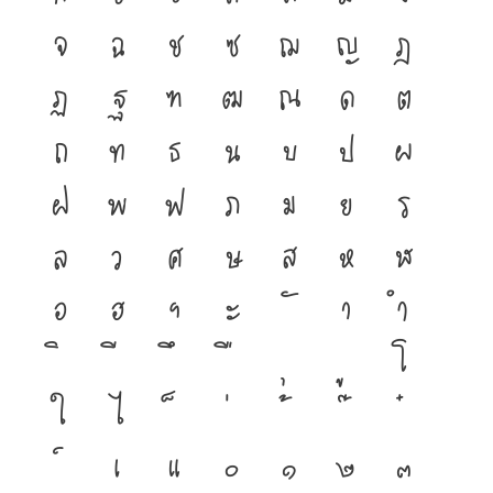
จ
ฉ
ช
ซ
ฌ
ญ
ฎ
ฏ
ฐ
ฑ
ฒ
ณ
ด
ต
ถ
ท
ธ
น
บ
ป
ผ
ฝ
พ
ฟ
ภ
ม
ย
ร
ล
ว
ศ
ษ
ส
ห
ฬ
อ
ฮ
ฯ
ะ
า
ำ
โ
ใ
ไ
เ
แ
๐
๑
๒
๓