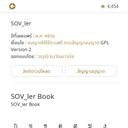
4
,
4
5
4
SOV_ler
ปีที่เผยแพร่ :
พ.ศ. ๒๕๖๘
เงื่อนไข :
อนุญาตให้ใช้งานฟรี ตามสัญญาอนุญาต
GPL
Version 2
ออกแบบโดย :
วรวุฒิ ธนวัฒนาวนิช
ลิงก์ดาวน์โหลด
สัญญาอนุญาต
SOV_ler Book
SOV_ler Book
ก
ข
ฃ
ค
ฅ
ฆ
ง