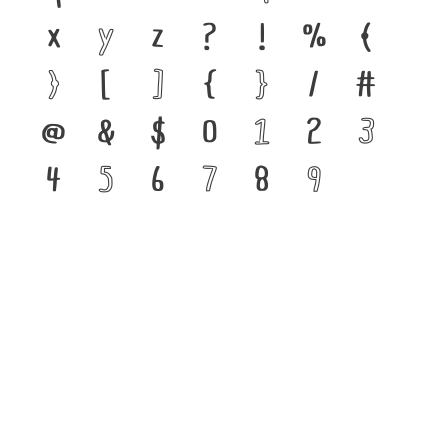
x
y
z
?
!
%
(
)
[
]
{
}
/
#
@
&
$
0
1
2
3
4
5
6
7
8
9