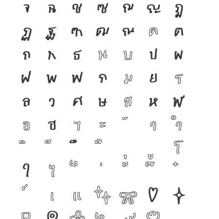
จ
ฉ
ช
ซ
ฌ
ญ
ฎ
ฏ
ฐ
ฑ
ฒ
ณ
ด
ต
ถ
ท
ธ
น
บ
ป
ผ
ฝ
พ
ฟ
ภ
ม
ย
ร
ล
ว
ศ
ษ
ส
ห
ฬ
อ
ฮ
ฯ
ะ
า
ำ
โ
ใ
ไ
เ
แ
๐
๑
๒
๓
๔
๕
๖
๗
๘
๙