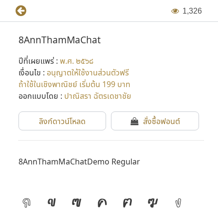
1
,
3
2
6
8AnnThamMaChat
ปีที่เผยแพร่ :
พ.ศ. ๒๕๖๘
เงื่อนไข :
อนุญาตให้ใช้งานส่วนตัวฟรี
ถ้าใช้ในเชิงพาณิชย์ เริ่มต้น 199 บาท
ออกแบบโดย :
ปาณิสรา ฉัตรเดชาชัย
ลิงก์ดาวน์โหลด
สั่งซื้อฟอนต์
8AnnThamMaChatDemo Regular
ก
ข
ฃ
ค
ฅ
ฆ
ง