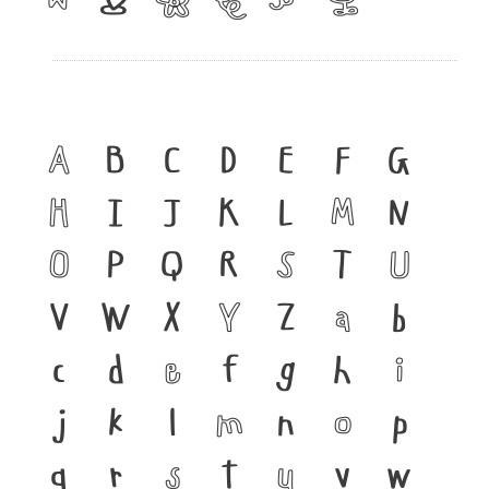
A
B
C
D
E
F
G
H
I
J
K
L
M
N
O
P
Q
R
S
T
U
V
W
X
Y
Z
a
b
c
d
e
f
g
h
i
j
k
l
m
n
o
p
q
r
s
t
u
v
w