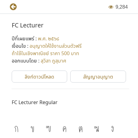
9
,
2
8
4
FC Lecturer
ปีที่เผยแพร่ :
พ.ศ. ๒๕๖๘
เงื่อนไข :
อนุญาตให้ใช้งานส่วนตัวฟรี
ถ้าใช้ในเชิงพาณิชย์ ราคา 500 บาท
ออกแบบโดย :
สุวิสา ภูสุมาศ
ลิงก์ดาวน์โหลด
สัญญาอนุญาต
FC Lecturer Regular
ก
ข
ฃ
ค
ฅ
ฆ
ง