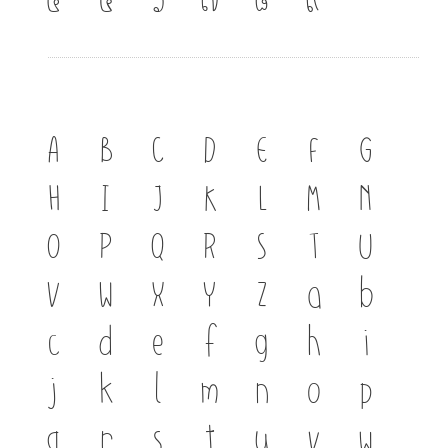
A
B
C
D
E
F
G
H
I
J
K
L
M
N
O
P
Q
R
S
T
U
V
W
X
Y
Z
a
b
c
d
e
f
g
h
i
j
k
l
m
n
o
p
q
r
s
t
u
v
w