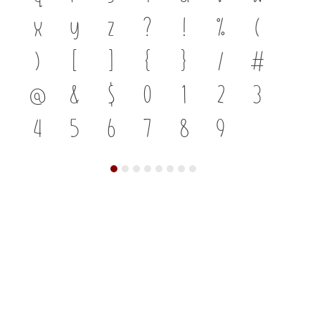
x
y
z
?
!
%
(
)
[
]
{
}
/
#
@
&
$
0
1
2
3
4
5
6
7
8
9