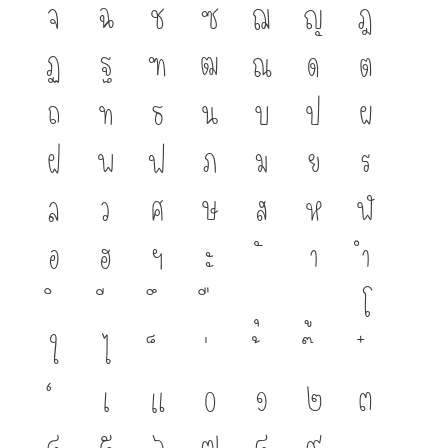
จ
ฉ
ช
ซ
ฌ
ญ
ฎ
ฏ
ฐ
ฑ
ฒ
ณ
ด
ต
ถ
ท
ธ
น
บ
ป
ผ
ฝ
พ
ฟ
ภ
ม
ย
ร
ล
ว
ศ
ษ
ส
ห
ฬ
อ
ฮ
ฯ
ะ
า
ำ
โ
ใ
ไ
เ
แ
๐
๑
๒
๓
๔
๕
๖
๗
๘
๙