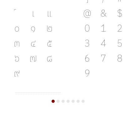
เ
แ
@
&
$
๐
๑
๒
0
1
2
๓
๔
๕
3
4
5
๖
๗
๘
6
7
8
๙
9