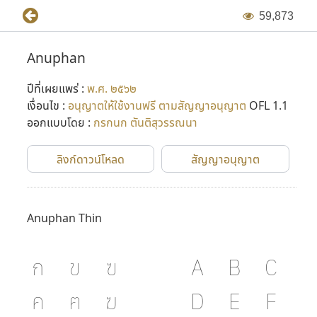
5
9
,
8
7
3
Anuphan
ปีที่เผยแพร่ :
พ.ศ. ๒๕๖๒
เงื่อนไข :
อนุญาตให้ใช้งานฟรี ตามสัญญาอนุญาต
OFL 1.1
ออกแบบโดย :
กรกนก ตันติสุวรรณนา
ลิงก์ดาวน์โหลด
สัญญาอนุญาต
Anuphan Thin
ก
ข
ฃ
A
B
C
ค
ฅ
ฆ
D
E
F