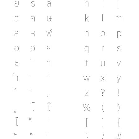
ย
ร
ล
h
i
j
ว
ศ
ษ
k
l
m
ส
ห
ฬ
n
o
p
อ
ฮ
ฯ
q
r
s
ะ
า
t
u
v
ำ
w
x
y
z
?
!
โ
ใ
%
(
)
ไ
[
]
{
}
/
#