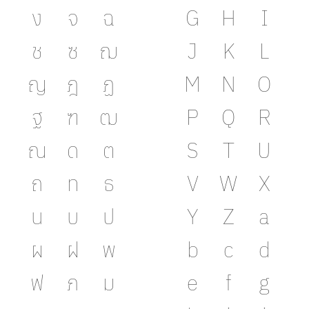
ง
จ
ฉ
G
H
I
ช
ซ
ฌ
J
K
L
ญ
ฎ
ฏ
M
N
O
ฐ
ฑ
ฒ
P
Q
R
ณ
ด
ต
S
T
U
ถ
ท
ธ
V
W
X
น
บ
ป
Y
Z
a
ผ
ฝ
พ
b
c
d
ฟ
ภ
ม
e
f
g