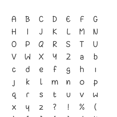
A
B
C
D
E
F
G
H
I
J
K
L
M
N
O
P
Q
R
S
T
U
V
W
X
Y
Z
a
b
c
d
e
f
g
h
i
j
k
l
m
n
o
p
q
r
s
t
u
v
w
x
y
z
?
!
%
(