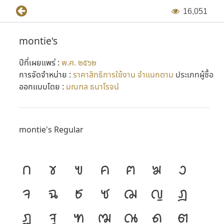
1
6
,
0
5
1
montie's
ปีที่เผยแพร่ :
พ.ศ. ๒๕๖๒
การจัดจำหน่าย :
ราคาสิทธิการใช้งาน จำแนกตาม
ประเภทผู้ซื้อ
ออกแบบโดย :
มณฑล ธนาโรจน์
montie's Regular
ก
ข
ฃ
ค
ฅ
ฆ
ง
จ
ฉ
ช
ซ
ฌ
ญ
ฎ
ฏ
ฐ
ฑ
ฒ
ณ
ด
ต