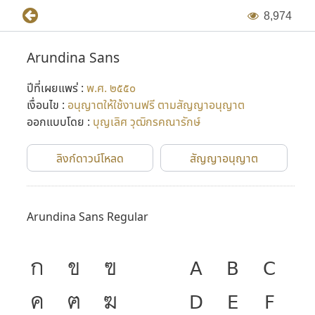
8
,
9
7
4
Arundina Sans
ปีที่เผยแพร่ :
พ.ศ. ๒๕๕๐
เงื่อนไข :
อนุญาตให้ใช้งานฟรี ตามสัญญาอนุญาต
ออกแบบโดย :
บุญเลิศ วุฒิกรคณารักษ์
ลิงก์ดาวน์โหลด
สัญญาอนุญาต
Arundina Sans Regular
ก
ข
ฃ
A
B
C
ค
ฅ
ฆ
D
E
F