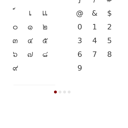
เ
แ
@
&
$
๐
๑
๒
0
1
2
๓
๔
๕
3
4
5
๖
๗
๘
6
7
8
๙
9