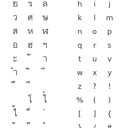
ย
ร
ล
h
i
j
ว
ศ
ษ
k
l
m
ส
ห
ฬ
n
o
p
อ
ฮ
ฯ
q
r
s
ะ
า
t
u
v
ำ
w
x
y
z
?
!
โ
ใ
%
(
)
ไ
[
]
{
}
/
#