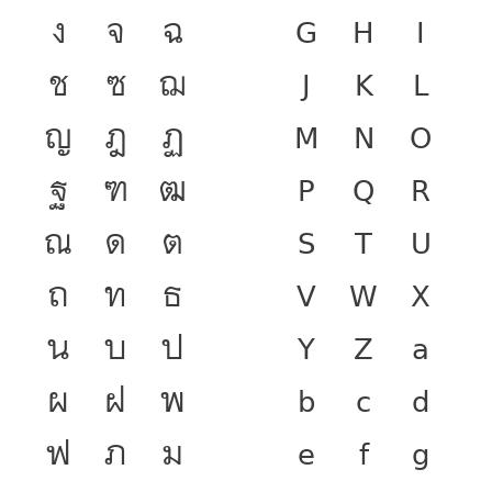
ง
จ
ฉ
G
H
I
ช
ซ
ฌ
J
K
L
ญ
ฎ
ฏ
M
N
O
ฐ
ฑ
ฒ
P
Q
R
ณ
ด
ต
S
T
U
ถ
ท
ธ
V
W
X
น
บ
ป
Y
Z
a
ผ
ฝ
พ
b
c
d
ฟ
ภ
ม
e
f
g