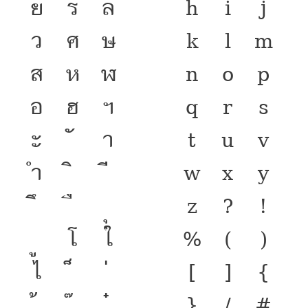
ย
ร
ล
h
i
j
ว
ศ
ษ
k
l
m
ส
ห
ฬ
n
o
p
อ
ฮ
ฯ
q
r
s
ะ
า
t
u
v
ำ
w
x
y
z
?
!
โ
ใ
%
(
)
ไ
[
]
{
}
/
#