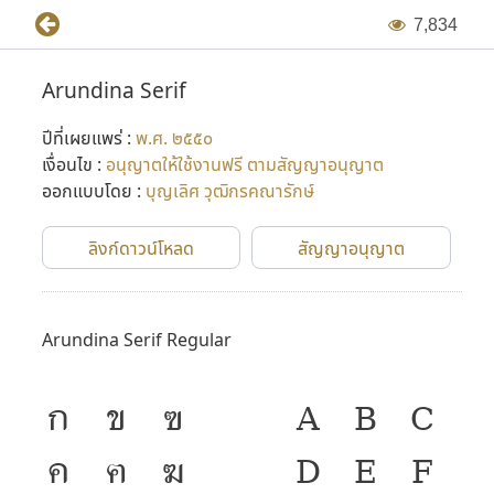
7
,
8
3
4
Arundina Serif
ปีที่เผยแพร่ :
พ.ศ. ๒๕๕๐
เงื่อนไข :
อนุญาตให้ใช้งานฟรี ตามสัญญาอนุญาต
ออกแบบโดย :
บุญเลิศ วุฒิกรคณารักษ์
ลิงก์ดาวน์โหลด
สัญญาอนุญาต
Arundina Serif Regular
ก
ข
ฃ
A
B
C
ค
ฅ
ฆ
D
E
F