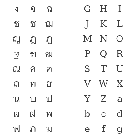
ง
จ
ฉ
G
H
I
ช
ซ
ฌ
J
K
L
ญ
ฎ
ฏ
M
N
O
ฐ
ฑ
ฒ
P
Q
R
ณ
ด
ต
S
T
U
ถ
ท
ธ
V
W
X
น
บ
ป
Y
Z
a
ผ
ฝ
พ
b
c
d
ฟ
ภ
ม
e
f
g