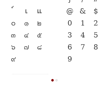
เ
แ
@
&
$
๐
๑
๒
0
1
2
๓
๔
๕
3
4
5
๖
๗
๘
6
7
8
๙
9