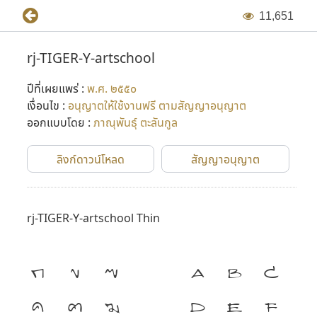
1
1
,
6
5
1
rj-TIGER-Y-artschool
ปีที่เผยแพร่ :
พ.ศ. ๒๕๕๐
เงื่อนไข :
อนุญาตให้ใช้งานฟรี ตามสัญญาอนุญาต
ออกแบบโดย :
ภาณุพันธุ์ ตะลันกูล
ลิงก์ดาวน์โหลด
สัญญาอนุญาต
rj-TIGER-Y-artschool Thin
ก
ข
ฃ
A
B
C
ค
ฅ
ฆ
D
E
F