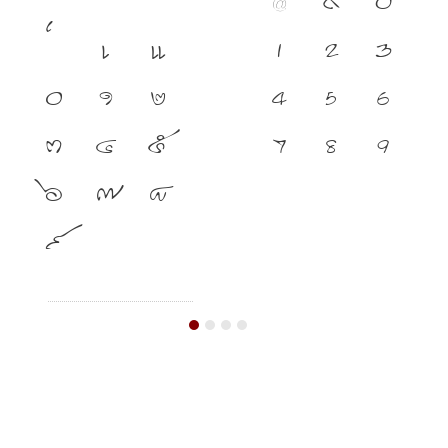
@
&
0
เ
แ
1
2
3
๐
๑
๒
4
5
6
๓
๔
๕
7
8
9
๖
๗
๘
๙