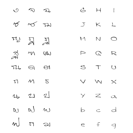
ง
จ
ฉ
G
H
I
ช
ซ
ฌ
J
K
L
ญ
ฎ
ฏ
M
N
O
ฐ
ฑ
ฒ
P
Q
R
ณ
ด
ต
S
T
U
ถ
ท
ธ
V
W
X
น
บ
ป
Y
Z
a
ผ
ฝ
พ
b
c
d
ฟ
ภ
ม
e
f
g