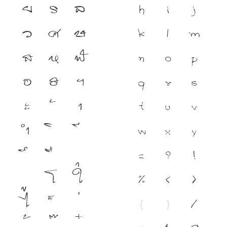
ย
ร
ล
h
i
j
ว
ศ
ษ
k
l
m
ส
ห
ฬ
n
o
p
อ
ฮ
ฯ
q
r
s
ะ
า
t
u
v
ำ
w
x
y
z
?
!
โ
ใ
%
(
)
ไ
{
}
/