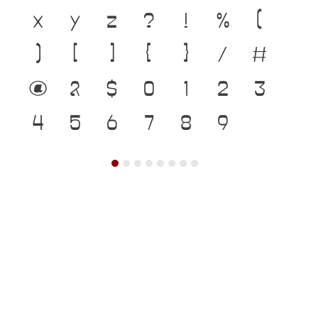
x
y
z
?
!
%
(
)
[
]
{
}
/
#
@
&
$
0
1
2
3
4
5
6
7
8
9