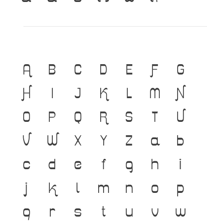
A
B
C
D
E
F
G
H
I
J
K
L
M
N
O
P
Q
R
S
T
U
V
W
X
Y
Z
a
b
c
d
e
f
g
h
i
j
k
l
m
n
o
p
q
r
s
t
u
v
w