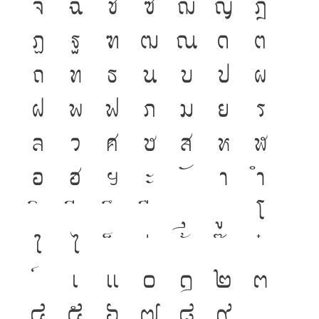
จ
ฉ
ช
ซ
ฌ
ญ
ฎ
ฏ
ฐ
ฑ
ฒ
ณ
ด
ต
ถ
ท
ธ
น
บ
ป
ผ
ฝ
พ
ฟ
ภ
ม
ย
ร
ล
ว
ศ
ษ
ส
ห
ฬ
อ
ฮ
ฯ
ะ
า
ำ
โ
ใ
ไ
เ
แ
๐
๑
๒
๓
๔
๕
๖
๗
๘
๙