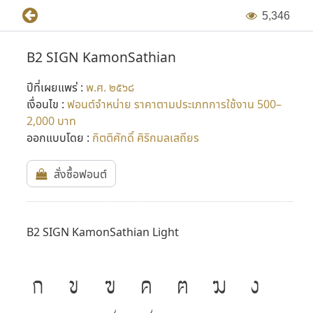
5
,
3
4
6
B2 SIGN KamonSathian
ปีที่เผยแพร่ :
พ.ศ. ๒๕๖๘
เงื่อนไข :
ฟอนต์จำหน่าย ราคาตามประเภทการใช้งาน 500–
2,000 บาท
ออกแบบโดย :
กิตติศักดิ์ ศิริกมลเสถียร
สั่งซื้อฟอนต์
B2 SIGN KamonSathian Light
ก
ข
ฃ
ค
ฅ
ฆ
ง