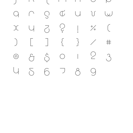
q
r
s
t
u
v
w
x
y
z
?
!
%
(
)
[
]
{
}
/
#
@
&
$
0
1
2
3
4
5
6
7
8
9