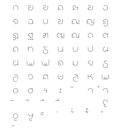
ก
ข
ฃ
ค
ฅ
ฆ
ง
จ
ฉ
ช
ซ
ฌ
ญ
ฎ
ฏ
ฐ
ฑ
ฒ
ณ
ด
ต
ถ
ท
ธ
น
บ
ป
ผ
ฝ
พ
ฟ
ภ
ม
ย
ร
ล
ว
ศ
ษ
ส
ห
ฬ
อ
ฮ
ฯ
ะ
า
ำ
โ
ใ
ไ