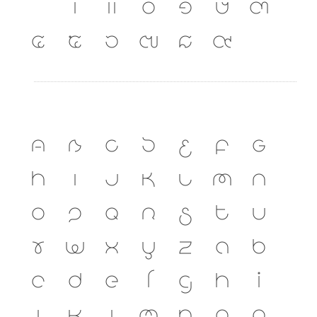
เ
แ
๐
๑
๒
๓
๔
๕
๖
๗
๘
๙
A
B
C
D
E
F
G
H
I
J
K
L
M
N
O
P
Q
R
S
T
U
V
W
X
Y
Z
a
b
c
d
e
f
g
h
i
j
k
l
m
n
o
p