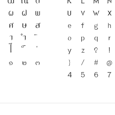
ฒ
ณ
ด
ดำรงอยู่ได้ ภาษ
K
L
M
N
ผ
ฝ
พ
ชนชาติ จากอดีตสู่
U
V
W
X
ศ
ษ
ส
มือสำคัญที่ทำให้ภ
e
f
g
h
า
ำ
พัฒนาทันกระแสก
o
p
q
r
ไ
โครงสร้างแกร่งข
y
z
?
!
๐
๑
๒
๓
ชาติ จากปัจจุบัน
}
/
#
@
4
5
6
7