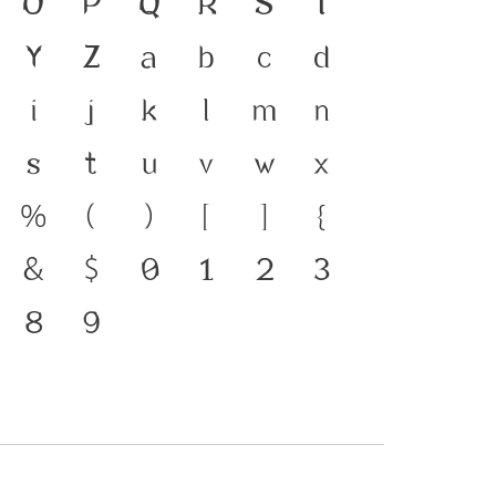
า คือ สะพานเชื่อมตัวตนของ
O
P
Q
R
S
T
ปัจจุบัน ตัวพิมพ์ คือ เครื่อง
Y
Z
a
b
c
d
าษาดำรงอยู่ได้ แบบตัวพิมพ์ที่
i
j
k
l
m
n
ารเปลี่ยนแปลง คือ
s
t
u
v
w
x
องสะพานที่เชื่อมตัวตนของ
%
(
)
[
]
{
สู่อนาคต
&
$
0
1
2
3
8
9