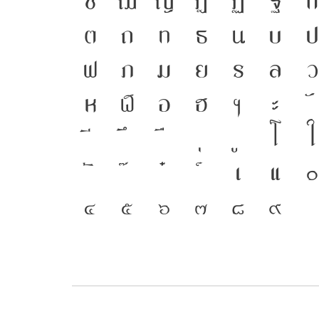
ซ
ฌ
ญ
ฎ
ฏ
ฐ
ฑ
ต
ถ
ท
ธ
น
บ
ป
ฟ
ภ
ม
ย
ร
ล
ว
ห
ฬ
อ
ฮ
ฯ
ะ
โ
ใ
เ
แ
๔
๕
๖
๗
๘
๙