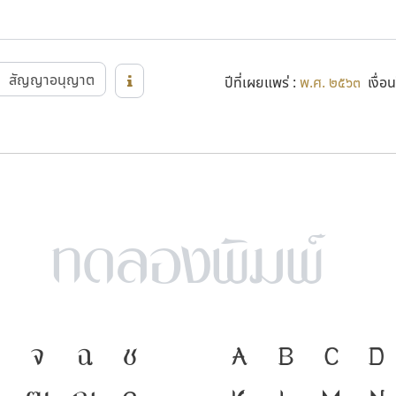
สัญญาอนุญาต
ปีที่เผยแพร่ :
พ.ศ. ๒๕๖๓
เงื่อน
จ
ฉ
ช
ภาษา คือ เครื่อง
A
B
C
D