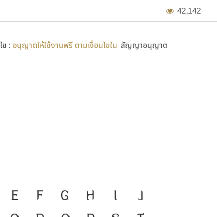
4
2
,
1
4
2
ไข :
อนุญาตให้ใช้งานฟรี ตามเงื่อนไขใน
สัญญาอนุญาต
มือสำคัญที่ทำให้ความเป็นชาติ
E
F
G
H
I
J