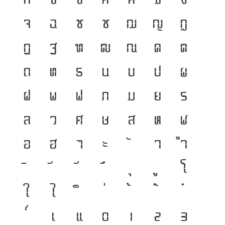
จ
ฉ
ช
ซ
ฌ
ญ
ฎ
ฏ
ฐ
ฑ
ฒ
ณ
ด
ต
ถ
ท
ธ
น
บ
ป
ผ
ฝ
พ
ฟ
ภ
ม
ย
ร
ล
ว
ศ
ษ
ส
ห
ฬ
อ
ฮ
ฯ
ะ
า
ำ
โ
ใ
ไ
เ
แ
๐
๑
๒
๓