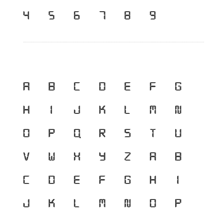
๔
๕
๖
๗
๘
๙
A
B
C
D
E
F
G
H
I
J
K
L
M
N
O
P
Q
R
S
T
U
V
W
X
Y
Z
a
b
c
d
e
f
g
h
i
j
k
l
m
n
o
p