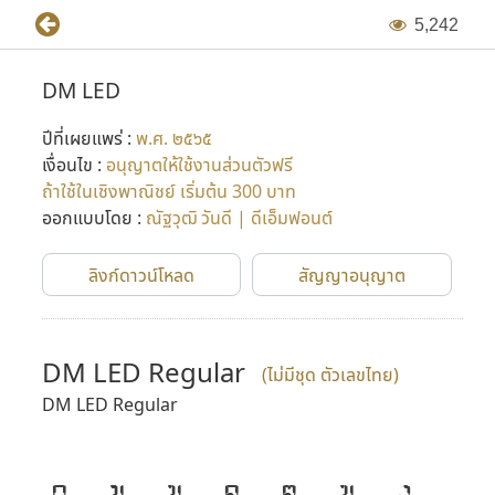
5
,
2
4
2
DM LED
ปีที่เผยแพร่ :
พ.ศ. ๒๕๖๕
เงื่อนไข :
อนุญาตให้ใช้งานส่วนตัวฟรี
ถ้าใช้ในเชิงพาณิชย์ เริ่มต้น 300 บาท
ออกแบบโดย :
ณัฐวุฒิ วันดี | ดีเอ็มฟอนต์
ลิงก์ดาวน์โหลด
สัญญาอนุญาต
DM LED Regular
(ไม่มีชุด ตัวเลขไทย)
DM LED Regular
ก
ข
ฃ
ค
ฅ
ฆ
ง