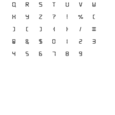
q
r
s
t
u
v
w
x
y
z
?
!
%
(
)
[
]
{
}
/
#
@
&
$
0
1
2
3
4
5
6
7
8
9