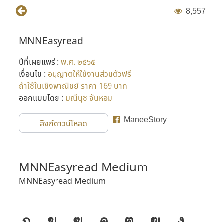
8
,
5
5
7
MNNEasyread
ปีที่เผยแพร่ :
พ.ศ. ๒๕๖๕
เงื่อนไข :
อนุญาตให้ใช้งานส่วนตัวฟรี
ถ้าใช้ในเชิงพาณิชย์ ราคา 169 บาท
ออกแบบโดย :
มณีนุช จันหอม
ManeeStory
ลิงก์ดาวน์โหลด
MNNEasyread Medium
MNNEasyread Medium
ก
ข
ฃ
ค
ฅ
ฆ
ง