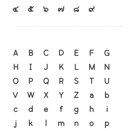
๔
๕
๖
๗
๘
๙
A
B
C
D
E
F
G
H
I
J
K
L
M
N
O
P
Q
R
S
T
U
V
W
X
Y
Z
a
b
c
d
e
f
g
h
i
j
k
l
m
n
o
p