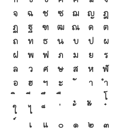
จ
ฉ
ช
ซ
ฌ
ญ
ฎ
ฏ
ฐ
ฑ
ฒ
ณ
ด
ต
ถ
ท
ธ
น
บ
ป
ผ
ฝ
พ
ฟ
ภ
ม
ย
ร
ล
ว
ศ
ษ
ส
ห
ฬ
อ
ฮ
ฯ
ะ
า
ำ
โ
ใ
ไ
เ
แ
๐
๑
๒
๓