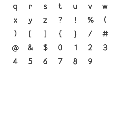
q
r
s
t
u
v
w
x
y
z
?
!
%
(
)
[
]
{
}
/
#
@
&
$
0
1
2
3
4
5
6
7
8
9