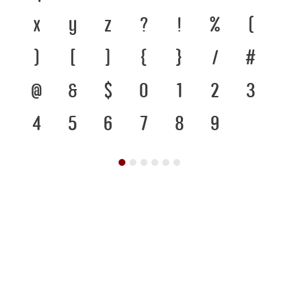
x
y
z
?
!
%
(
)
[
]
{
}
/
#
@
&
$
0
1
2
3
4
5
6
7
8
9