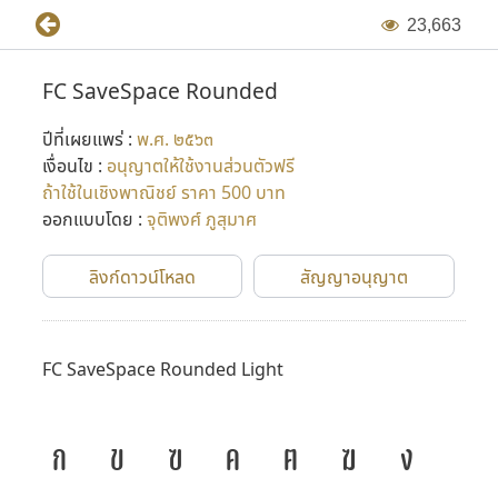
2
3
,
6
6
3
FC SaveSpace Rounded
ปีที่เผยแพร่ :
พ.ศ. ๒๕๖๓
เงื่อนไข :
อนุญาตให้ใช้งานส่วนตัวฟรี
ถ้าใช้ในเชิงพาณิชย์ ราคา 500 บาท
ออกแบบโดย :
จุติพงศ์ ภูสุมาศ
ลิงก์ดาวน์โหลด
สัญญาอนุญาต
FC SaveSpace Rounded Light
ก
ข
ฃ
ค
ฅ
ฆ
ง