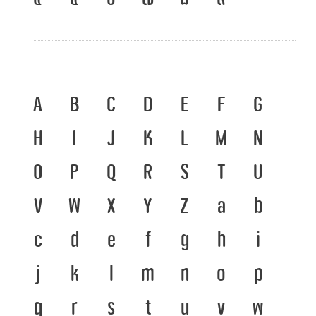
A
B
C
D
E
F
G
H
I
J
K
L
M
N
O
P
Q
R
S
T
U
V
W
X
Y
Z
a
b
c
d
e
f
g
h
i
j
k
l
m
n
o
p
q
r
s
t
u
v
w