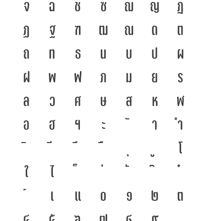
จ
ฉ
ช
ซ
ฌ
ญ
ฎ
ฏ
ฐ
ฑ
ฒ
ณ
ด
ต
ถ
ท
ธ
น
บ
ป
ผ
ฝ
พ
ฟ
ภ
ม
ย
ร
ล
ว
ศ
ษ
ส
ห
ฬ
อ
ฮ
ฯ
ะ
า
ำ
โ
ใ
ไ
เ
แ
๐
๑
๒
๓
๔
๕
๖
๗
๘
๙