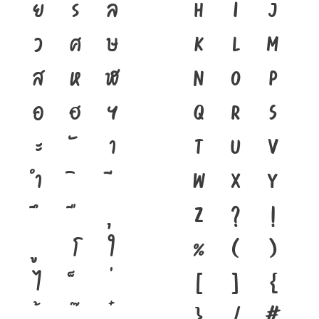
ย
ร
ล
h
i
j
ว
ศ
ษ
k
l
m
ส
ห
ฬ
n
o
p
อ
ฮ
ฯ
q
r
s
ะ
า
t
u
v
ำ
w
x
y
z
?
!
โ
ใ
%
(
)
ไ
[
]
{