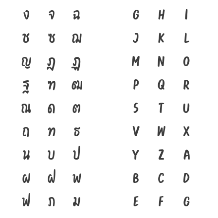
ง
จ
ฉ
G
H
I
ช
ซ
ฌ
J
K
L
ญ
ฎ
ฏ
M
N
O
ฐ
ฑ
ฒ
P
Q
R
ณ
ด
ต
S
T
U
ถ
ท
ธ
V
W
X
น
บ
ป
Y
Z
a
ผ
ฝ
พ
b
c
d
ฟ
ภ
ม
e
f
g