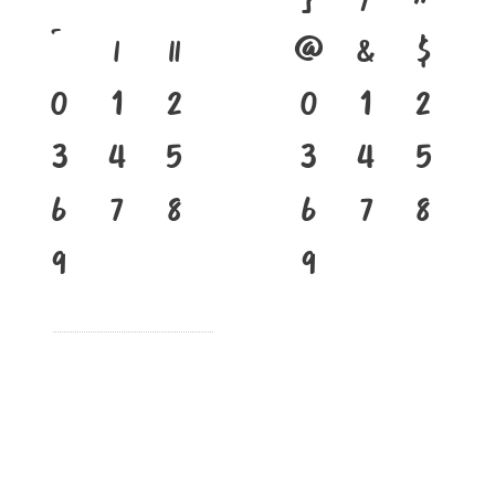
}
/
#
เ
แ
@
&
$
๐
๑
๒
0
1
2
๓
๔
๕
3
4
5
๖
๗
๘
6
7
8
๙
9