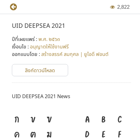
2
,
8
2
2
UID DEEPSEA 2021
ปีที่เผยแพร่ :
พ.ศ. ๒๕๖๓
เงื่อนไข :
อนุญาตให้ใช้งานฟรี
ออกแบบโดย :
สร้างสรรค์ สมกุศล | ยูไอดี ฟอนต์
ลิงก์ดาวน์โหลด
UID DEEPSEA 2021 News
ก
ข
ฃ
A
B
C
ค
ฅ
ฆ
D
E
F