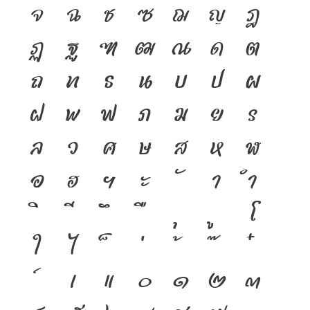
จ
ฉ
ช
ซ
ฌ
ญ
ฎ
ฏ
ฐ
ฑ
ฒ
ณ
ด
ต
ถ
ท
ธ
น
บ
ป
ผ
ฝ
พ
ฟ
ภ
ม
ย
ร
ล
ว
ศ
ษ
ส
ห
ฬ
อ
ฮ
ฯ
ะ
า
ำ
โ
ใ
ไ
เ
แ
๐
๑
๒
๓