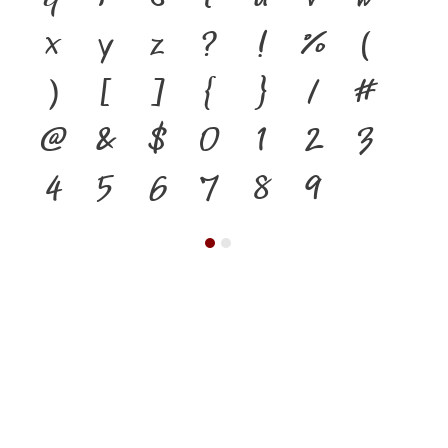
x
y
z
?
!
%
(
)
[
]
{
}
/
#
@
&
$
0
1
2
3
4
5
6
7
8
9