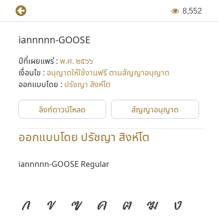
8
,
5
5
2
iannnnn-GOOSE
ปีที่เผยแพร่ :
พ.ศ. ๒๕๖๖
เงื่อนไข :
อนุญาตให้ใช้งานฟรี ตามสัญญาอนุญาต
ออกแบบโดย :
ปรัชญา สิงห์โต
ลิงก์ดาวน์โหลด
สัญญาอนุญาต
ออกแบบโดย ปรัชญา สิงห์โต
iannnnn-GOOSE Regular
ก
ข
ฃ
ค
ฅ
ฆ
ง