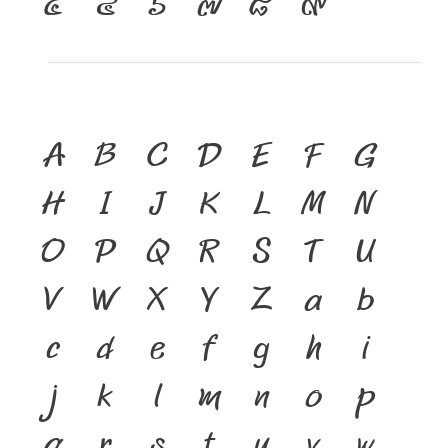
๔
๕
๖
๗
๘
๙
A
B
C
D
E
F
G
H
I
J
K
L
M
N
O
P
Q
R
S
T
U
V
W
X
Y
Z
a
b
c
d
e
f
g
h
i
j
k
l
m
n
o
p
q
r
s
t
u
v
w