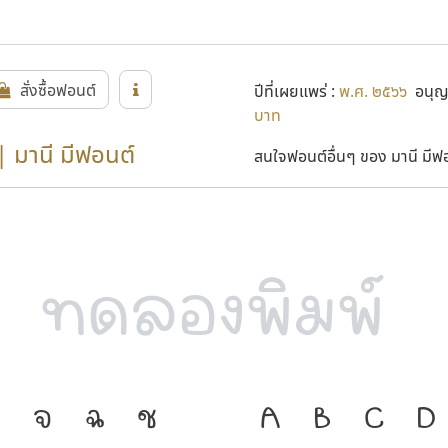
สั่งซื้อฟอนต์
ปีที่เผยแพร่ :
พ.ศ. ๒๕๖๖
อนุญา
บาท
| มานี มีฟอนต์
สนใจฟอนต์อื่นๆ ของ มานี มีฟอน
จ
ฉ
ช
ภาษา คือ เครื่
A
B
C
D