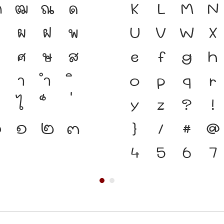
ฑ
ฒ
ณ
ด
ชาติดำรงอยู่ได้ 
K
L
M
N
ป
ผ
ฝ
พ
สำคัญที่ทำให้ภ
U
V
W
X
ศ
ษ
ส
พิมพ์ที่พัฒนา
e
f
g
h
า
ำ
คือ โครงสร้างแ
o
p
q
r
ไ
ตนของชาติ จาก
y
z
?
!
๐
๑
๒
๓
}
/
#
@
4
5
6
7