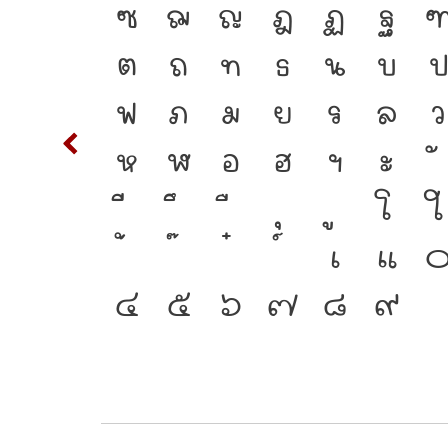
ือ
S
T
ซ
ฌ
ญ
ฎ
ฏ
ฐ
ตัว
c
d
ต
ถ
ท
ธ
น
บ
นแปลง
m
n
ฟ
ภ
ม
ย
ร
ล
ว
อมตัว
w
x
ห
ฬ
อ
ฮ
ฯ
ะ
{
โ
ใ
2
3
เ
แ
๔
๕
๖
๗
๘
๙