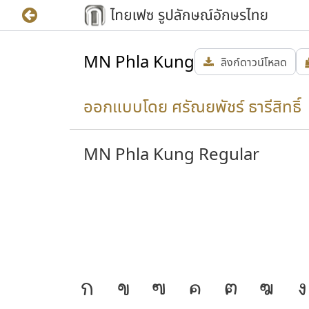
MN Phla Kung
ลิงก์ดาวน์โหลด
ออกแบบโดย ศรัณยพัชร์ ธารีสิทธิ์ 
MN Phla Kung Regular
วามเป็น
J
ก
ข
ฃ
ค
ฅ
ฆ
ง