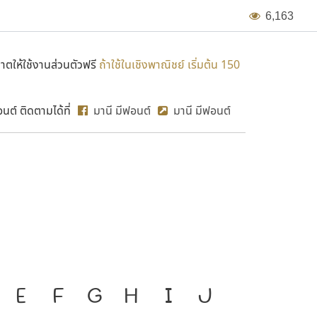
6
,
1
6
3
ตให้ใช้งานส่วนตัวฟรี
ถ้าใช้ในเชิงพาณิชย์ เริ่มต้น 150
ต์ ติดตามได้ที่
มานี มีฟอนต์
มานี มีฟอนต์
MN Phl
องมือสำคัญที่ทำให้ความเป็น
E
F
G
H
I
J
ก
ข