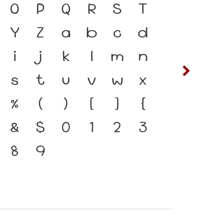
ตัวพิมพ์ คือ เครื่องมือ
O
P
Q
R
S
T
ซ
ฌ
าษาดำรงอยู่ได้ แบบตัว
Y
Z
a
b
c
d
ต
ถ
ทันกระแสการเปลี่ยนแปลง
i
j
k
l
m
n
ฟ
ภ
กร่งของสะพานที่เชื่อมตัว
s
t
u
v
w
x
ห
ฬ
ปัจจุบันสู่อนาคต
%
(
)
[
]
{
&
$
0
1
2
3
8
9
๔
๕