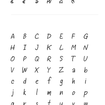
๔
๕
๖
๗
๘
๙
A
B
C
D
E
F
G
H
I
J
K
L
M
N
O
P
Q
R
S
T
U
V
W
X
Y
Z
a
b
c
d
e
f
g
h
i
j
k
l
m
n
o
p
q
r
s
t
u
v
w