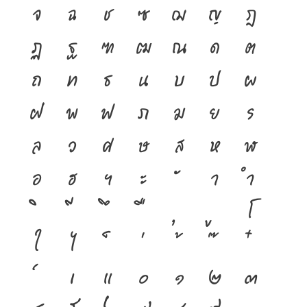
จ
ฉ
ช
ซ
ฌ
ญ
ฎ
ฏ
ฐ
ฑ
ฒ
ณ
ด
ต
ถ
ท
ธ
น
บ
ป
ผ
ฝ
พ
ฟ
ภ
ม
ย
ร
ล
ว
ศ
ษ
ส
ห
ฬ
อ
ฮ
ฯ
ะ
า
ำ
โ
ใ
ไ
เ
แ
๐
๑
๒
๓