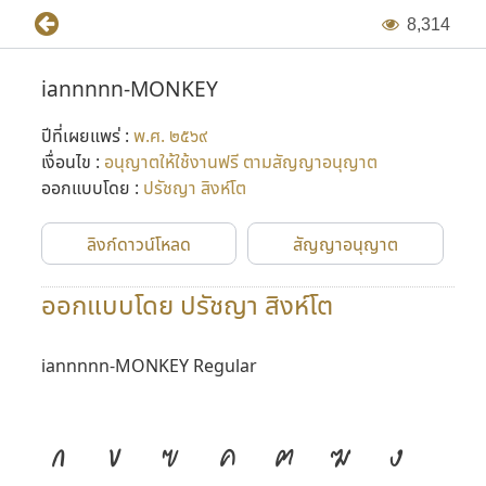
8
,
3
1
4
iannnnn-MONKEY
ปีที่เผยแพร่ :
พ.ศ. ๒๕๖๙
เงื่อนไข :
อนุญาตให้ใช้งานฟรี ตามสัญญาอนุญาต
ออกแบบโดย :
ปรัชญา สิงห์โต
ลิงก์ดาวน์โหลด
สัญญาอนุญาต
ออกแบบโดย ปรัชญา สิงห์โต
iannnnn-MONKEY Regular
ก
ข
ฃ
ค
ฅ
ฆ
ง