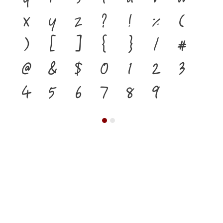
x
y
z
?
!
%
(
)
[
]
{
}
/
#
@
&
$
0
1
2
3
4
5
6
7
8
9