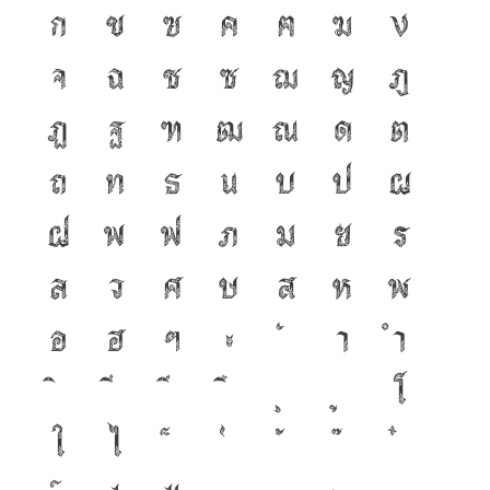
ก
ข
ฃ
ค
ฅ
ฆ
ง
จ
ฉ
ช
ซ
ฌ
ญ
ฎ
ฏ
ฐ
ฑ
ฒ
ณ
ด
ต
ถ
ท
ธ
น
บ
ป
ผ
ฝ
พ
ฟ
ภ
ม
ย
ร
ล
ว
ศ
ษ
ส
ห
ฬ
อ
ฮ
ฯ
ะ
า
ำ
โ
ใ
ไ