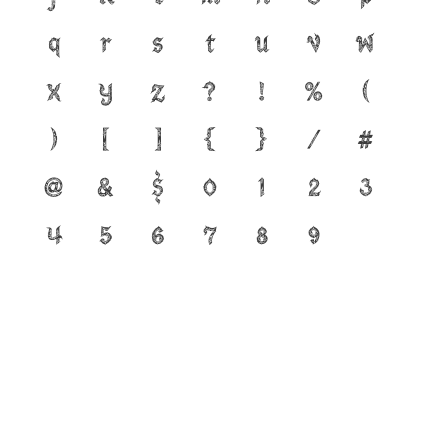
q
r
s
t
u
v
w
x
y
z
?
!
%
(
)
[
]
{
}
/
#
@
&
$
0
1
2
3
4
5
6
7
8
9