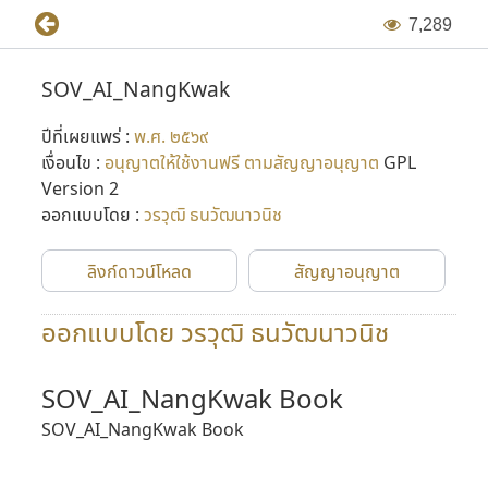
7
,
2
8
9
SOV_AI_NangKwak
ปีที่เผยแพร่ :
พ.ศ. ๒๕๖๙
เงื่อนไข :
อนุญาตให้ใช้งานฟรี ตามสัญญาอนุญาต
GPL
Version 2
ออกแบบโดย :
วรวุฒิ ธนวัฒนาวนิช
ลิงก์ดาวน์โหลด
สัญญาอนุญาต
ออกแบบโดย วรวุฒิ ธนวัฒนาวนิช
SOV_AI_NangKwak Book
SOV_AI_NangKwak Book