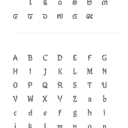
เ
แ
๐
๑
๒
๓
๔
๕
๖
๗
๘
๙
A
B
C
D
E
F
G
H
I
J
K
L
M
N
O
P
Q
R
S
T
U
V
W
X
Y
Z
a
b
c
d
e
f
g
h
i
j
k
l
m
n
o
p