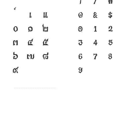
}
/
#
เ
แ
@
&
$
๐
๑
๒
0
1
2
๓
๔
๕
3
4
5
๖
๗
๘
6
7
8
๙
9