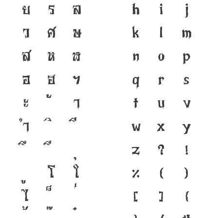
ย
ร
ล
h
i
j
ว
ศ
ษ
k
l
m
ส
ห
ฬ
n
o
p
อ
ฮ
ฯ
q
r
s
ะ
า
t
u
v
ำ
w
x
y
z
?
!
โ
ใ
%
(
)
ไ
[
]
{