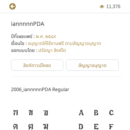
1
1
,
3
7
6
iannnnnPDA
ปีที่เผยแพร่ :
พ.ศ. ๒๕๔๙
เงื่อนไข :
อนุญาตให้ใช้งานฟรี ตามสัญญาอนุญาต
ออกแบบโดย :
ปรัชญา สิงห์โต
ลิงก์ดาวน์โหลด
สัญญาอนุญาต
2006_iannnnnPDA Regular
ก
ข
ฃ
A
B
C
ค
ฅ
ฆ
D
E
F