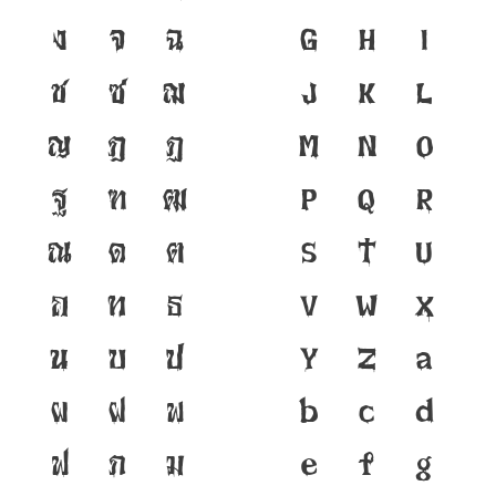
ง
จ
ฉ
G
H
I
ช
ซ
ฌ
J
K
L
ญ
ฎ
ฏ
M
N
O
ฐ
ฑ
ฒ
P
Q
R
ณ
ด
ต
S
T
U
ถ
ท
ธ
V
W
X
น
บ
ป
Y
Z
a
ผ
ฝ
พ
b
c
d
ฟ
ภ
ม
e
f
g