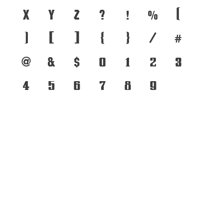
x
y
z
?
!
%
(
)
[
]
{
}
/
#
@
&
$
0
1
2
3
4
5
6
7
8
9