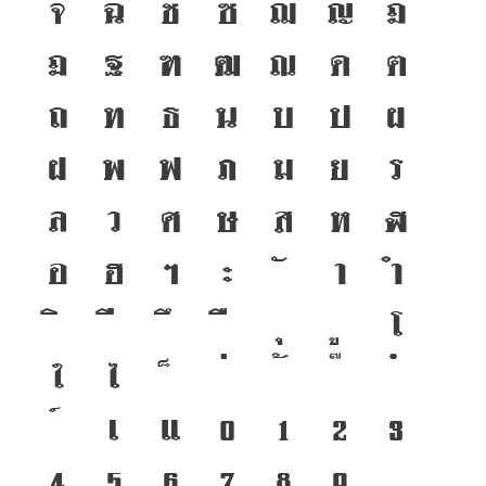
จ
ฉ
ช
ซ
ฌ
ญ
ฎ
๒๕๔๖)
ฏ
ฐ
ฑ
ฒ
ณ
ด
ต
ถ
ท
ธ
น
บ
ป
ผ
ฝ
พ
ฟ
ภ
ม
ย
ร
ล
ว
ศ
ษ
ส
ห
ฬ
อ
ฮ
ฯ
ะ
า
ำ
โ
ใ
ไ
เ
แ
๐
๑
๒
๓
๔
๕
๖
๗
๘
๙