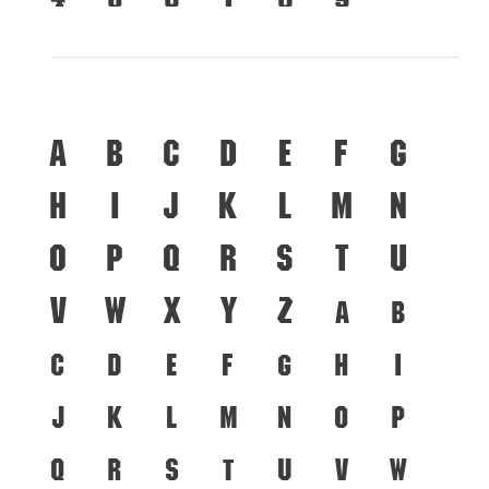
A
B
C
D
E
F
G
H
I
J
K
L
M
N
O
P
Q
R
S
T
U
V
W
X
Y
Z
a
b
c
d
e
f
g
h
i
j
k
l
m
n
o
p
q
r
s
t
u
v
w