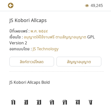
ไป
4
9
,
2
4
5
ในเวอร์ชั่นแรกๆ ฟอนต์เหล่านี้ถูกสร้างขึ้นในแบบ Bitmap ฟอนต์
JS Kobori Allcaps
แล้วจึงพัฒนาขึ้นเป็น Vector Font ในภายหลัง (Adobe Type 1
ปีที่เผยแพร่ :
พ.ศ. ๒๕๔๙
และ TrueType ในเวลาต่อมา) โดยเริ่มขึ้นในปี พ.ศ. ๒๕๓๖ ต่อมา
เงื่อนไข :
อนุญาตให้ใช้งานฟรี ตามสัญญาอนุญาต
GPL
มีการปรับปรุงฟอนต์ใหม่อีกครั้งในปี พ.ศ. ๒๕๔๔ โดย P-
Version 2
chanSoft
ออกแบบโดย :
JS Technology
หลังจากที่ไมโครซอฟต์เริ่มทำภาษาไทยใน Windows ใช้เอง
ลิงก์ดาวน์โหลด
สัญญาอนุญาต
บริษัท 315 จำกัด ก็ปิดตัวลง และคุณแสวงเสียชีวิตไป จึงได้อุทิศ
ฟอนต์ JS นี้ให้เป็น public domain และมีผู้นำไปปรับปรุงอีก
หลายรอบหลายเวอร์ชั่น กลายเป็นจุดเริ่มต้นเล็กๆ ของการ
JS Kobori Allcaps Bold
พัฒนาฟอนต์ในเมืองไทย
ก
ข
ฃ
ค
ฅ
ฆ
ง
ที่มาข้อมูล : กำเนิดฟอนต์ตระกูล JS และการกลับมาอีกครั้งในรูป
แบบใหม่ โดย Panutat Jimmy Tejasen (๑๗ ธันวาคม พ.ศ.