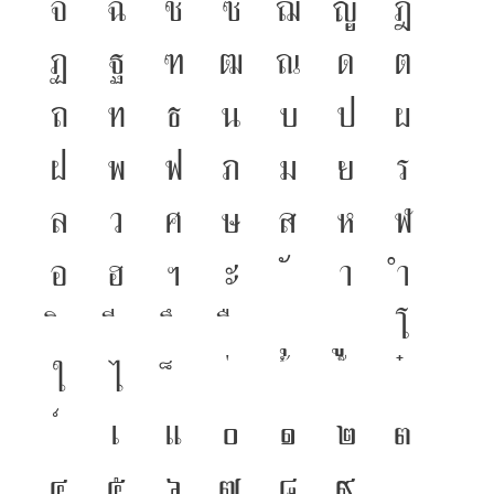
จ
ฉ
ช
ซ
ฌ
ญ
ฎ
๒๕๔๖)
ฏ
ฐ
ฑ
ฒ
ณ
ด
ต
ถ
ท
ธ
น
บ
ป
ผ
ฝ
พ
ฟ
ภ
ม
ย
ร
ล
ว
ศ
ษ
ส
ห
ฬ
อ
ฮ
ฯ
ะ
า
ำ
โ
ใ
ไ
เ
แ
๐
๑
๒
๓
๔
๕
๖
๗
๘
๙