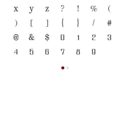
x
y
z
?
!
%
(
)
[
]
{
}
/
#
@
&
$
0
1
2
3
4
5
6
7
8
9