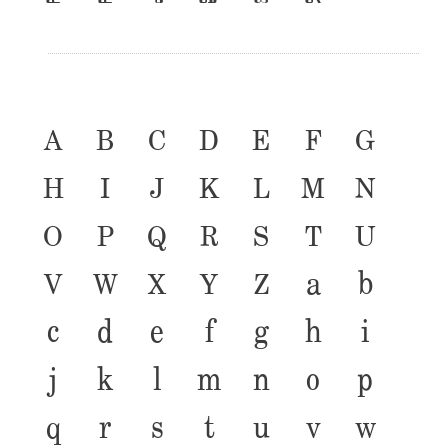
A
B
C
D
E
F
G
H
I
J
K
L
M
N
O
P
Q
R
S
T
U
V
W
X
Y
Z
a
b
c
d
e
f
g
h
i
j
k
l
m
n
o
p
q
r
s
t
u
v
w