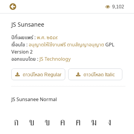
ไป
9
,
1
0
2
ในเวอร์ชั่นแรกๆ ฟอนต์เหล่านี้ถูกสร้างขึ้นในแบบ Bitmap ฟอนต์
JS Sunsanee
แล้วจึงพัฒนาขึ้นเป็น Vector Font ในภายหลัง (Adobe Type 1
ปีที่เผยแพร่ :
พ.ศ. ๒๕๔๙
และ TrueType ในเวลาต่อมา) โดยเริ่มขึ้นในปี พ.ศ. ๒๕๓๖ ต่อมา
เงื่อนไข :
อนุญาตให้ใช้งานฟรี ตามสัญญาอนุญาต
GPL
มีการปรับปรุงฟอนต์ใหม่อีกครั้งในปี พ.ศ. ๒๕๔๔ โดย P-
Version 2
chanSoft
ออกแบบโดย :
JS Technology
หลังจากที่ไมโครซอฟต์เริ่มทำภาษาไทยใน Windows ใช้เอง
ดาวน์โหลด Regular
ดาวน์โหลด Italic
บริษัท 315 จำกัด ก็ปิดตัวลง และคุณแสวงเสียชีวิตไป จึงได้อุทิศ
ฟอนต์ JS นี้ให้เป็น public domain และมีผู้นำไปปรับปรุงอีก
หลายรอบหลายเวอร์ชั่น กลายเป็นจุดเริ่มต้นเล็กๆ ของการ
JS Sunsanee Normal
พัฒนาฟอนต์ในเมืองไทย
ก
ข
ฃ
ค
ฅ
ฆ
ง
ที่มาข้อมูล : กำเนิดฟอนต์ตระกูล JS และการกลับมาอีกครั้งในรูป
แบบใหม่ โดย Panutat Jimmy Tejasen (๑๗ ธันวาคม พ.ศ.