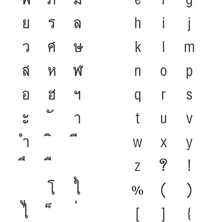
ย
ร
ล
h
i
j
ว
ศ
ษ
k
l
m
ส
ห
ฬ
n
o
p
อ
ฮ
ฯ
q
r
s
ะ
า
t
u
v
ำ
w
x
y
z
?
!
โ
ใ
%
(
)
ไ
[
]
{