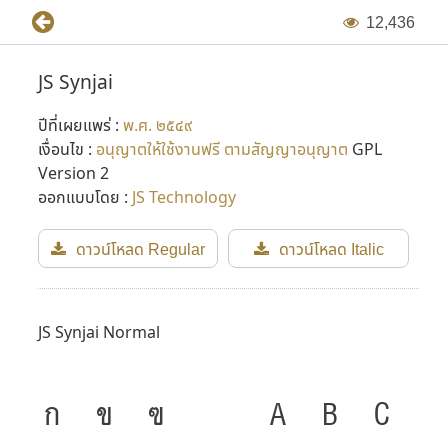
ไป
1
2
,
4
3
6
ในเวอร์ชั่นแรกๆ ฟอนต์เหล่านี้ถูกสร้างขึ้นในแบบ Bitmap ฟอนต์
JS Synjai
แล้วจึงพัฒนาขึ้นเป็น Vector Font ในภายหลัง (Adobe Type 1
ปีที่เผยแพร่ :
พ.ศ. ๒๕๔๙
และ TrueType ในเวลาต่อมา) โดยเริ่มขึ้นในปี พ.ศ. ๒๕๓๖ ต่อมา
เงื่อนไข :
อนุญาตให้ใช้งานฟรี ตามสัญญาอนุญาต
GPL
มีการปรับปรุงฟอนต์ใหม่อีกครั้งในปี พ.ศ. ๒๕๔๔ โดย P-
Version 2
chanSoft
ออกแบบโดย :
JS Technology
หลังจากที่ไมโครซอฟต์เริ่มทำภาษาไทยใน Windows ใช้เอง
ดาวน์โหลด Regular
ดาวน์โหลด Italic
บริษัท 315 จำกัด ก็ปิดตัวลง และคุณแสวงเสียชีวิตไป จึงได้อุทิศ
ฟอนต์ JS นี้ให้เป็น public domain และมีผู้นำไปปรับปรุงอีก
หลายรอบหลายเวอร์ชั่น กลายเป็นจุดเริ่มต้นเล็กๆ ของการ
JS Synjai Normal
พัฒนาฟอนต์ในเมืองไทย
ก
ข
ฃ
A
B
C
ที่มาข้อมูล : กำเนิดฟอนต์ตระกูล JS และการกลับมาอีกครั้งในรูป
แบบใหม่ โดย Panutat Jimmy Tejasen (๑๗ ธันวาคม พ.ศ.