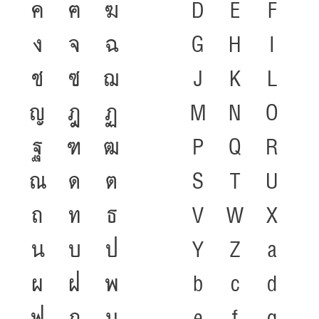
ค
ฅ
ฆ
D
E
F
๒๕๔๖)
ง
จ
ฉ
G
H
I
ช
ซ
ฌ
J
K
L
ญ
ฎ
ฏ
M
N
O
ฐ
ฑ
ฒ
P
Q
R
ณ
ด
ต
S
T
U
ถ
ท
ธ
V
W
X
น
บ
ป
Y
Z
a
ผ
ฝ
พ
b
c
d
ฟ
ภ
ม
e
f
g