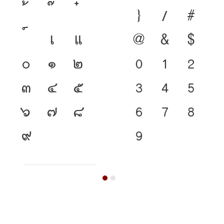
}
/
#
เ
แ
@
&
$
๐
๑
๒
0
1
2
๓
๔
๕
3
4
5
๖
๗
๘
6
7
8
๙
9