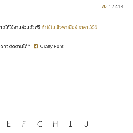
1
2
,
4
1
3
ตให้ใช้งานส่วนตัวฟรี
ถ้าใช้ในเชิงพาณิชย์ ราคา 359
nt ติดตามได้ที่
Crafty Font
งมือสำคัญที่ทำให้ความเป็น
E
F
G
H
I
J