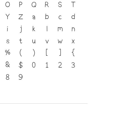
 ภาษา คือ สะพานเชื่อมตัว
O
P
Q
R
S
T
กอดีตสู่ปัจจุบัน ตัวพิมพ์
Y
Z
a
b
c
d
คัญที่ทำให้ภาษาดำรงอยู่ได้
i
j
k
l
m
n
่พัฒนาทันกระแสการ
s
t
u
v
w
x
อ โครงสร้างแกร่งของ
%
(
)
[
]
{
ัวตนของชาติ จากปัจจุบันสู่
&
$
0
1
2
3
8
9