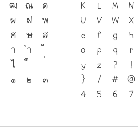
ฑ
ฒ
ณ
ด
ชาติดำรงอยู่ได้
K
L
M
N
ป
ผ
ฝ
พ
ตนของชนชาติ จา
U
V
W
X
ศ
ษ
ส
คือ เครื่องมือสำ
e
f
g
h
า
ำ
แบบตัวพิมพ์ที
o
p
q
r
ไ
เปลี่ยนแปลง คื
y
z
?
!
๑
๒
๓
สะพานที่เชื่อมต
}
/
#
@
อนาคต
4
5
6
7