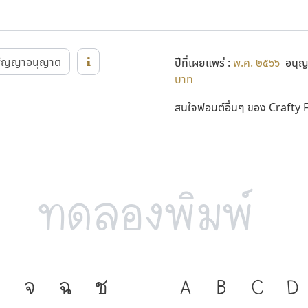
สัญญาอนุญาต
ปีที่เผยแพร่ :
พ.ศ. ๒๕๖๖
อนุญา
บาท
สนใจฟอนต์อื่นๆ ของ Crafty Fo
จ
ฉ
ช
ภาษา คือ เครื่อ
A
B
C
D