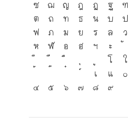
ซ
ฌ
ญ
ฎ
ฏ
ฐ
ต
ถ
ท
ธ
น
บ
ฟ
ภ
ม
ย
ร
ล
ว
ห
ฬ
อ
ฮ
ฯ
ะ
โ
ใ
เ
แ
๐
๔
๕
๖
๗
๘
๙