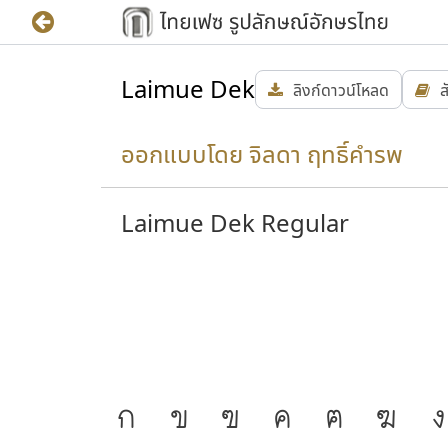
Laimue Dek
ลิงก์ดาวน์โหลด
ออกแบบโดย จิลดา ฤทธิ์คำรพ
Laimue Dek Regular
ก
ข
ฃ
ค
ฅ
ฆ
ง