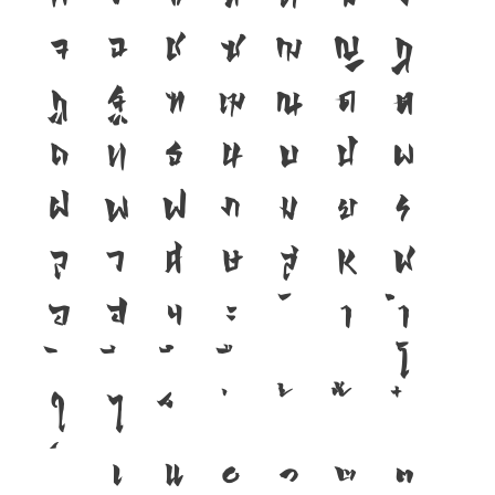
จ
ฉ
ช
ซ
ฌ
ญ
ฎ
ฏ
ฐ
ฑ
ฒ
ณ
ด
ต
ถ
ท
ธ
น
บ
ป
ผ
ฝ
พ
ฟ
ภ
ม
ย
ร
ล
ว
ศ
ษ
ส
ห
ฬ
อ
ฮ
ฯ
ะ
า
ำ
โ
ใ
ไ
เ
แ
๐
๑
๒
๓