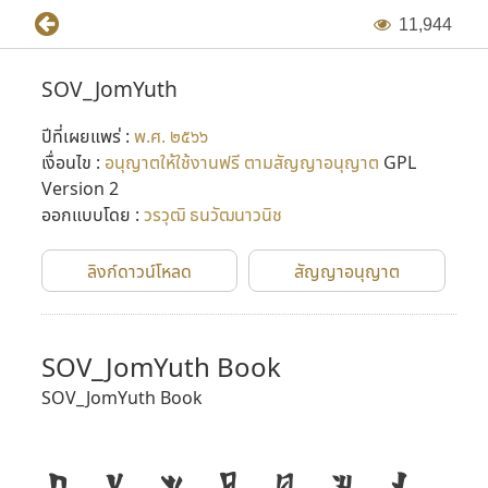
1
1
,
9
4
4
SOV_JomYuth
ปีที่เผยแพร่ :
พ.ศ. ๒๕๖๖
เงื่อนไข :
อนุญาตให้ใช้งานฟรี ตามสัญญาอนุญาต
GPL
Version 2
ออกแบบโดย :
วรวุฒิ ธนวัฒนาวนิช
ลิงก์ดาวน์โหลด
สัญญาอนุญาต
SOV_JomYuth Book
SOV_JomYuth Book
ก
ข
ฃ
ค
ฅ
ฆ
ง