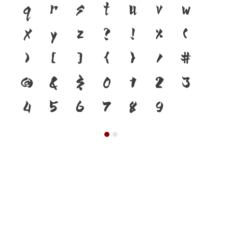
q
r
s
t
u
v
w
x
y
z
?
!
%
(
)
[
]
{
}
/
#
@
&
$
0
1
2
3
4
5
6
7
8
9