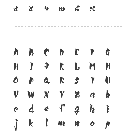
๔
๕
๖
๗
๘
๙
A
B
C
D
E
F
G
H
I
J
K
L
M
N
O
P
Q
R
S
T
U
V
W
X
Y
Z
a
b
c
d
e
f
g
h
i
j
k
l
m
n
o
p