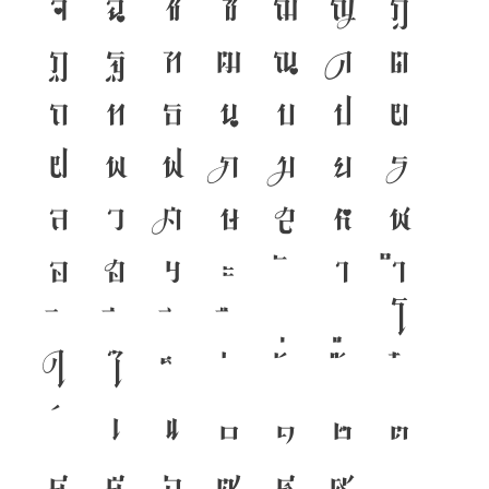
จ
ฉ
ช
ซ
ฌ
ญ
ฎ
ฏ
ฐ
ฑ
ฒ
ณ
ด
ต
ถ
ท
ธ
น
บ
ป
ผ
ฝ
พ
ฟ
ภ
ม
ย
ร
ล
ว
ศ
ษ
ส
ห
ฬ
อ
ฮ
ฯ
ะ
า
ำ
โ
ใ
ไ
เ
แ
๐
๑
๒
๓
๔
๕
๖
๗
๘
๙