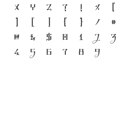
x
y
z
?
!
%
(
)
[
]
{
}
/
#
@
&
$
0
1
2
3
4
5
6
7
8
9