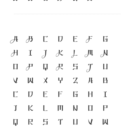
A
B
C
D
E
F
G
H
I
J
K
L
M
N
O
P
Q
R
S
T
U
V
W
X
Y
Z
a
b
c
d
e
f
g
h
i
j
k
l
m
n
o
p
q
r
s
t
u
v
w