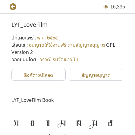
1
6
,
3
3
5
LYF_LoveFilm
ปีที่เผยแพร่ :
พ.ศ. ๒๕๖๔
เงื่อนไข :
อนุญาตให้ใช้งานฟรี ตามสัญญาอนุญาต
GPL
Version 2
ออกแบบโดย :
วรวุฒิ ธนวัฒนาวนิช
ลิงก์ดาวน์โหลด
สัญญาอนุญาต
LYF_LoveFilm Book
ก
ข
ฃ
ค
ฅ
ฆ
ง