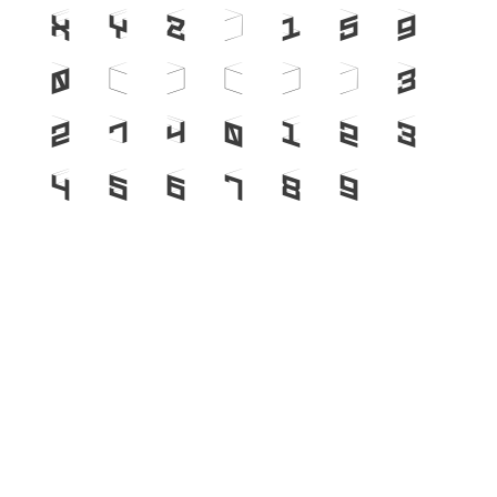
x
y
z
?
!
%
(
)
[
]
{
}
/
#
@
&
$
0
1
2
3
4
5
6
7
8
9