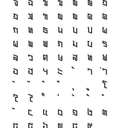
จ
ฉ
ช
ซ
ฌ
ญ
ฎ
ฏ
ฐ
ฑ
ฒ
ณ
ด
ต
ถ
ท
ธ
น
บ
ป
ผ
ฝ
พ
ฟ
ภ
ม
ย
ร
ล
ว
ศ
ษ
ส
ห
ฬ
อ
ฮ
ฯ
ะ
า
ำ
โ
ใ
ไ
เ
แ
๐
๑
๒
๓
๔
๕
๖
๗
๘
๙