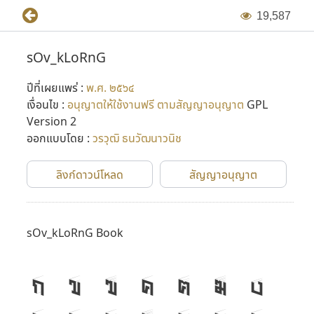
1
9
,
5
8
7
sOv_kLoRnG
ปีที่เผยแพร่ :
พ.ศ. ๒๕๖๔
เงื่อนไข :
อนุญาตให้ใช้งานฟรี ตามสัญญาอนุญาต
GPL
Version 2
ออกแบบโดย :
วรวุฒิ ธนวัฒนาวนิช
ลิงก์ดาวน์โหลด
สัญญาอนุญาต
sOv_kLoRnG Book
ก
ข
ฃ
ค
ฅ
ฆ
ง