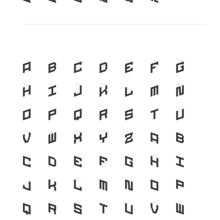
A
B
C
D
E
F
G
H
I
J
K
L
M
N
O
P
Q
R
S
T
U
V
W
X
Y
Z
a
b
c
d
e
f
g
h
i
j
k
l
m
n
o
p
q
r
s
t
u
v
w