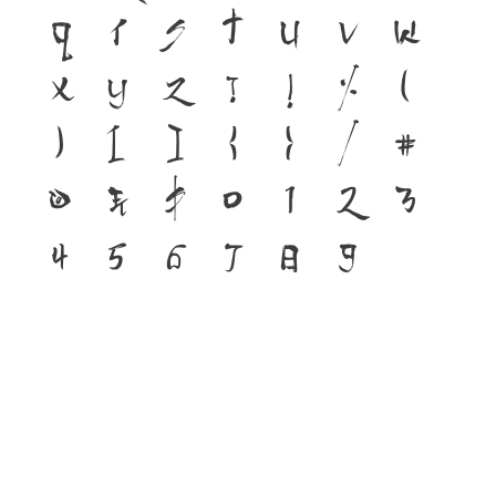
q
r
s
t
u
v
w
x
y
z
?
!
%
(
)
[
]
{
}
/
#
@
&
$
0
1
2
3
4
5
6
7
8
9