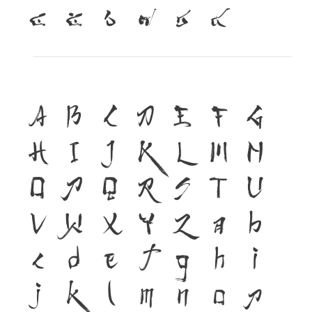
๔
๕
๖
๗
๘
๙
A
B
C
D
E
F
G
H
I
J
K
L
M
N
O
P
Q
R
S
T
U
V
W
X
Y
Z
a
b
c
d
e
f
g
h
i
j
k
l
m
n
o
p