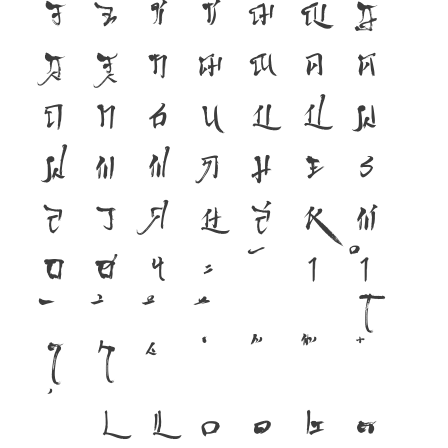
จ
ฉ
ช
ซ
ฌ
ญ
ฎ
ฏ
ฐ
ฑ
ฒ
ณ
ด
ต
ถ
ท
ธ
น
บ
ป
ผ
ฝ
พ
ฟ
ภ
ม
ย
ร
ล
ว
ศ
ษ
ส
ห
ฬ
อ
ฮ
ฯ
ะ
า
ำ
โ
ใ
ไ
เ
แ
๐
๑
๒
๓