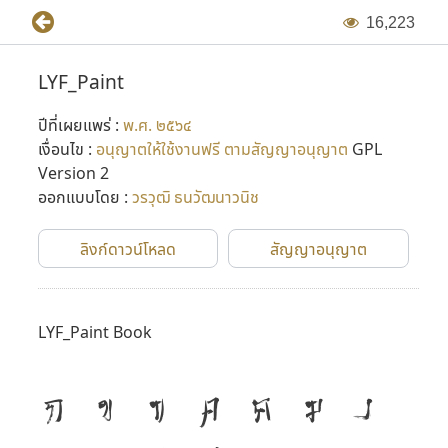
1
6
,
2
2
3
LYF_Paint
ปีที่เผยแพร่ :
พ.ศ. ๒๕๖๔
เงื่อนไข :
อนุญาตให้ใช้งานฟรี ตามสัญญาอนุญาต
GPL
Version 2
ออกแบบโดย :
วรวุฒิ ธนวัฒนาวนิช
ลิงก์ดาวน์โหลด
สัญญาอนุญาต
LYF_Paint Book
ก
ข
ฃ
ค
ฅ
ฆ
ง