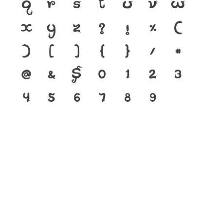
q
r
s
t
u
v
w
x
y
z
?
!
%
(
)
[
]
{
}
/
#
@
&
$
0
1
2
3
4
5
6
7
8
9