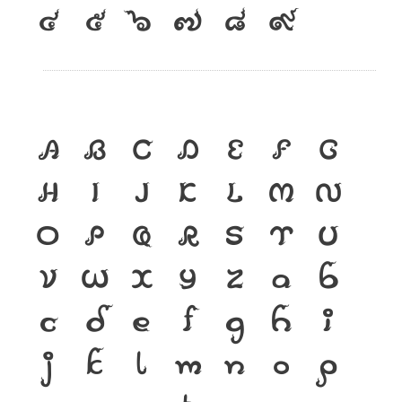
๔
๕
๖
๗
๘
๙
A
B
C
D
E
F
G
H
I
J
K
L
M
N
O
P
Q
R
S
T
U
V
W
X
Y
Z
a
b
c
d
e
f
g
h
i
j
k
l
m
n
o
p