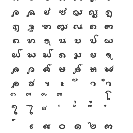
จ
ฉ
ช
ซ
ฌ
ญ
ฎ
ฏ
ฐ
ฑ
ฒ
ณ
ด
ต
ถ
ท
ธ
น
บ
ป
ผ
ฝ
พ
ฟ
ภ
ม
ย
ร
ล
ว
ศ
ษ
ส
ห
ฬ
อ
ฮ
ฯ
ะ
า
ำ
โ
ใ
ไ
เ
แ
๐
๑
๒
๓