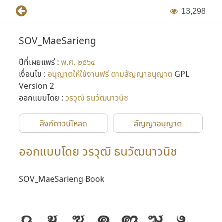
1
3
,
2
9
8
SOV_MaeSarieng
ปีที่เผยแพร่ :
พ.ศ. ๒๕๖๔
เงื่อนไข :
อนุญาตให้ใช้งานฟรี ตามสัญญาอนุญาต
GPL
Version 2
ออกแบบโดย :
วรวุฒิ ธนวัฒนาวนิช
ลิงก์ดาวน์โหลด
สัญญาอนุญาต
ออกแบบโดย วรวุฒิ ธนวัฒนาวนิช
SOV_MaeSarieng Book
ก
ข
ฃ
ค
ฅ
ฆ
ง