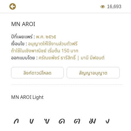
1
6
,
6
9
3
MN AROI
ปีที่เผยแพร่ :
พ.ศ. ๒๕๖๕
เงื่อนไข :
อนุญาตให้ใช้งานส่วนตัวฟรี
ถ้าใช้ในเชิงพาณิชย์ เริ่มต้น 150 บาท
ออกแบบโดย :
ศรัณยพัชร์ ธารีสิทธิ์ | มานี มีฟอนต์
ลิงก์ดาวน์โหลด
สัญญาอนุญาต
MN AROI Light
ก
ข
ฃ
ค
ฅ
ฆ
ง