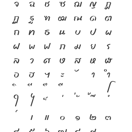
จ
ฉ
ช
ซ
ฌ
ญ
ฎ
ฏ
ฐ
ฑ
ฒ
ณ
ด
ต
ถ
ท
ธ
น
บ
ป
ผ
ฝ
พ
ฟ
ภ
ม
ย
ร
ล
ว
ศ
ษ
ส
ห
ฬ
อ
ฮ
ฯ
ะ
า
ำ
โ
ใ
ไ
เ
แ
๐
๑
๒
๓
๔
๕
๖
๗
๘
๙