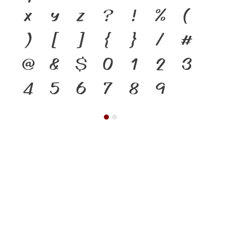
x
y
z
?
!
%
(
)
[
]
{
}
/
#
@
&
$
0
1
2
3
4
5
6
7
8
9