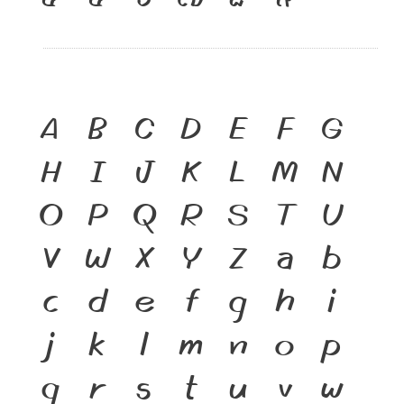
A
B
C
D
E
F
G
H
I
J
K
L
M
N
O
P
Q
R
S
T
U
V
W
X
Y
Z
a
b
c
d
e
f
g
h
i
j
k
l
m
n
o
p
q
r
s
t
u
v
w