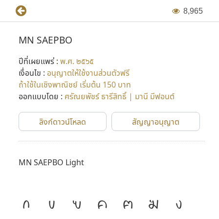
8
,
9
6
5
MN SAEPBO
ปีที่เผยแพร่ :
พ.ศ. ๒๕๖๕
เงื่อนไข :
อนุญาตให้ใช้งานส่วนตัวฟรี
ถ้าใช้ในเชิงพาณิชย์ เริ่มต้น 150 บาท
ออกแบบโดย :
ศรัณยพัชร์ ธารีสิทธิ์ | มานี มีฟอนต์
ลิงก์ดาวน์โหลด
สัญญาอนุญาต
MN SAEPBO Light
ก
ข
ฃ
ค
ฅ
ฆ
ง