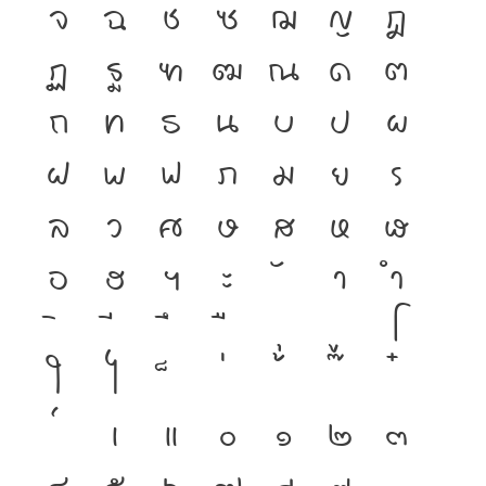
จ
ฉ
ช
ซ
ฌ
ญ
ฎ
ฏ
ฐ
ฑ
ฒ
ณ
ด
ต
ถ
ท
ธ
น
บ
ป
ผ
ฝ
พ
ฟ
ภ
ม
ย
ร
ล
ว
ศ
ษ
ส
ห
ฬ
อ
ฮ
ฯ
ะ
า
ำ
โ
ใ
ไ
เ
แ
๐
๑
๒
๓
๔
๕
๖
๗
๘
๙