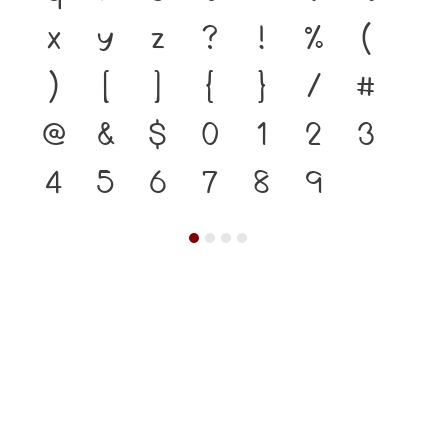
x
y
z
?
!
%
(
)
[
]
{
}
/
#
@
&
$
0
1
2
3
4
5
6
7
8
9