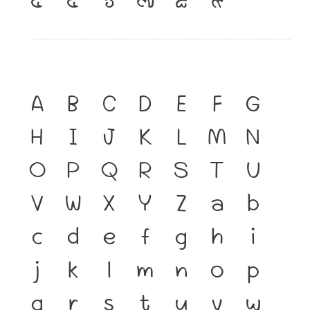
A
B
C
D
E
F
G
H
I
J
K
L
M
N
O
P
Q
R
S
T
U
V
W
X
Y
Z
a
b
c
d
e
f
g
h
i
j
k
l
m
n
o
p
q
r
s
t
u
v
w