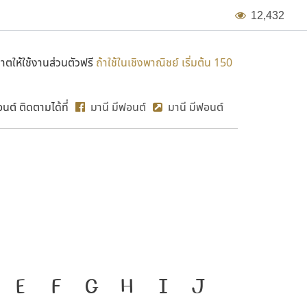
1
2
,
4
3
2
ตให้ใช้งานส่วนตัวฟรี
ถ้าใช้ในเชิงพาณิชย์ เริ่มต้น 150
ต์ ติดตามได้ที่
มานี มีฟอนต์
มานี มีฟอนต์
MN Bol
งมือสำคัญที่ทำให้ความเป็น
E
F
G
H
I
J
ก
ข