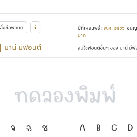
สั่งซื้อฟอนต์
ปีที่เผยแพร่ :
พ.ศ. ๒๕๖๖
อนุญา
บาท
| มานี มีฟอนต์
สนใจฟอนต์อื่นๆ ของ มานี มีฟอน
จ
ฉ
ช
ภาษา คือ เครื่อ
A
B
C
D