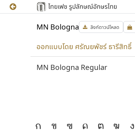
MN Bologna
ลิงก์ดาวน์โหลด
ออกแบบโดย ศรัณยพัชร์ ธารีสิทธิ์ 
MN Bologna Regular
วามเป็น
J
ก
ข
ฃ
ค
ฅ
ฆ
ง