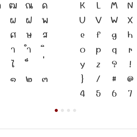
ฑ
ฒ
ณ
ด
ชาติดำรงอยู่ได้
K
L
M
N
ผ
ฝ
พ
ตนของชนชาติ จาก
U
V
W
X
ศ
ษ
ส
คือ เครื่องมือสำ
e
f
g
h
า
ำ
แบบตัวพิมพ์ที
o
p
q
r
ไ
เปลี่ยนแปลง คื
y
z
?
!
๐
๑
๒
๓
ที่เชื่อมตัวตนข
}
/
#
@
4
5
6
7