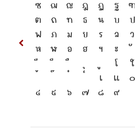
่อมตัว
T
ซ
ฌ
ญ
ฎ
ฏ
ฐ
วพิมพ์
d
ต
ถ
ท
ธ
น
บ
ป
อยู่ได้
m
n
ฟ
ภ
ม
ย
ร
ล
ว
w
x
ห
ฬ
อ
ฮ
ฯ
ะ
ง
{
โ
ใ
ุบันสู่
2
3
เ
แ
๔
๕
๖
๗
๘
๙