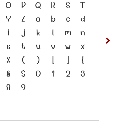
 ภาษา คือ สะพานเชื่อมตัว
O
P
Q
R
S
T
ซ
ฌ
อดีตสู่ปัจจุบัน ตัวพิมพ์
Y
Z
a
b
c
d
ต
ถ
คัญที่ทำให้ภาษาดำรงอยู่ได้
i
j
k
l
m
n
ฟ
ภ
่พัฒนาทันกระแสการ
s
t
u
v
w
x
ห
ฬ
อ โครงสร้างแกร่งของสะพาน
%
(
)
[
]
{
องชาติ จากปัจจุบันสู่อนาคต
&
$
0
1
2
3
8
9
๔
๕