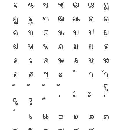
จ
ฉ
ช
ซ
ฌ
ญ
ฎ
ฏ
ฐ
ฑ
ฒ
ณ
ด
ต
ถ
ท
ธ
น
บ
ป
ผ
ฝ
พ
ฟ
ภ
ม
ย
ร
ล
ว
ศ
ษ
ส
ห
ฬ
อ
ฮ
ฯ
ะ
า
ำ
โ
ใ
ไ
เ
แ
๐
๑
๒
๓
๔
๕
๖
๗
๘
๙