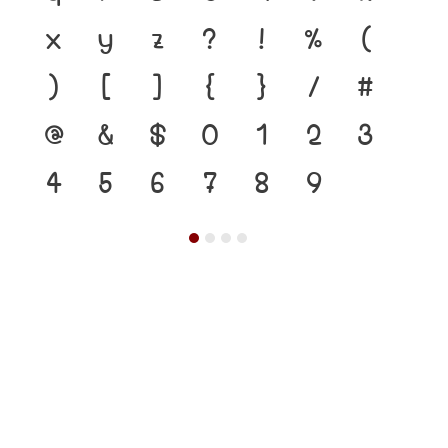
x
y
z
?
!
%
(
)
[
]
{
}
/
#
@
&
$
0
1
2
3
4
5
6
7
8
9