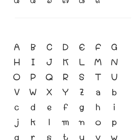
A
B
C
D
E
F
G
H
I
J
K
L
M
N
O
P
Q
R
S
T
U
V
W
X
Y
Z
a
b
c
d
e
f
g
h
i
j
k
l
m
n
o
p
q
r
s
t
u
v
w