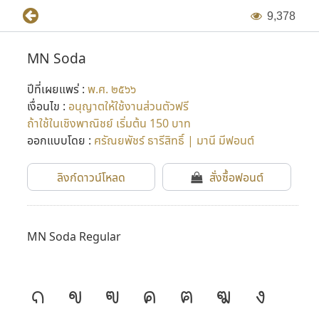
9
,
3
7
8
MN Soda
ปีที่เผยแพร่ :
พ.ศ. ๒๕๖๖
เงื่อนไข :
อนุญาตให้ใช้งานส่วนตัวฟรี
ถ้าใช้ในเชิงพาณิชย์ เริ่มต้น 150 บาท
ออกแบบโดย :
ศรัณยพัชร์ ธารีสิทธิ์ | มานี มีฟอนต์
ลิงก์ดาวน์โหลด
สั่งซื้อฟอนต์
MN Soda Regular
ก
ข
ฃ
ค
ฅ
ฆ
ง