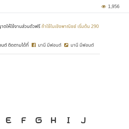
1
,
9
5
6
ตให้ใช้งานส่วนตัวฟรี
ถ้าใช้ในเชิงพาณิชย์ เริ่มต้น 290
ต์ ติดตามได้ที่
มานี มีฟอนต์
มานี มีฟอนต์
MN Hom
ื่องมือสำคัญที่ทำให้
E
F
G
H
I
J
ก
ข