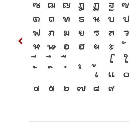
พิมพ์
S
T
ซ
ฌ
ญ
ฎ
ฏ
ฐ
ภาษา
c
d
ต
ถ
ท
ธ
น
บ
พัฒนา
m
n
ฟ
ภ
ม
ย
ร
ล
ือ
w
x
ห
ฬ
อ
ฮ
ฯ
ะ
เชื่อม
{
โ
ใ
่
2
3
เ
แ
๔
๕
๖
๗
๘
๙