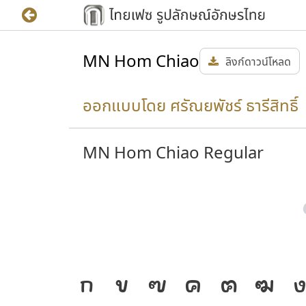
MN Hom Chiao
ลิงก์ดาวน์โหลด
ออกแบบโดย ศรัณยพัชร์ ธารีสิทธิ์ 
MN Hom Chiao Regular
ทำให้
J
ก
ข
ฃ
ค
ฅ
ฆ