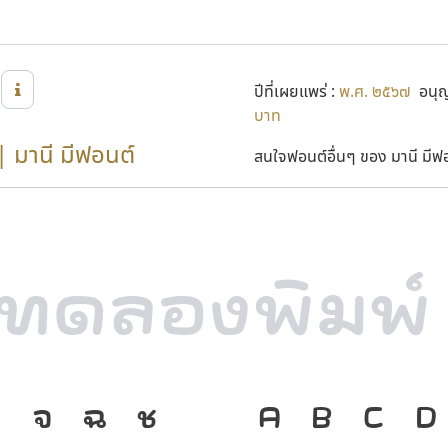
ปีที่เผยแพร่ :
พ.ศ. ๒๕๖๗
อนุญา
บาท
| มานี มีฟอนต์
สนใจฟอนต์อื่นๆ ของ มานี มีฟอน
ง
จ
ฉ
ช
ภาษา คือ เคร
A
B
C
D