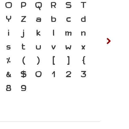
ิดำรงอยู่ได้ ตัวพิมพ์
O
P
Q
R
S
T
ซ
ฌ
ือสำคัญที่ทำให้ภาษา
Y
Z
a
b
c
d
ต
ถ
 แบบตัวพิมพ์ที่พัฒนา
i
j
k
l
m
n
ฟ
ภ
รเปลี่ยนแปลง คือ
s
t
u
v
w
x
ห
ฬ
ร่งของสะพานที่เชื่อม
%
(
)
[
]
{
ิ จากปัจจุบันสู่
&
$
0
1
2
3
8
9
๔
๕