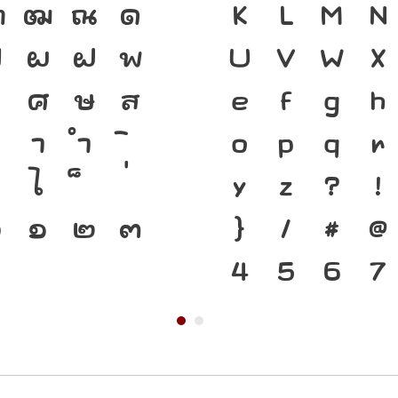
ฑ
ฒ
ณ
ด
ความเป็นชาต
K
L
M
N
ป
ผ
ฝ
พ
คือ เครื่องม
U
V
W
X
ว
ศ
ษ
ส
ดำรงอยู่ได้
e
f
g
h
า
ำ
ทันกระแสกา
o
p
q
r
ไ
โครงสร้างแก
y
z
?
!
๐
๑
๒
๓
ตัวตนของชาต
}
/
#
@
อนาคต
4
5
6
7