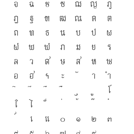
จ
ฉ
ช
ซ
ฌ
ญ
ฎ
ฏ
ฐ
ฑ
ฒ
ณ
ด
ต
ถ
ท
ธ
น
บ
ป
ผ
ฝ
พ
ฟ
ภ
ม
ย
ร
ล
ว
ศ
ษ
ส
ห
ฬ
อ
ฮ
ฯ
ะ
า
ำ
โ
ใ
ไ
เ
แ
๐
๑
๒
๓
๔
๕
๖
๗
๘
๙