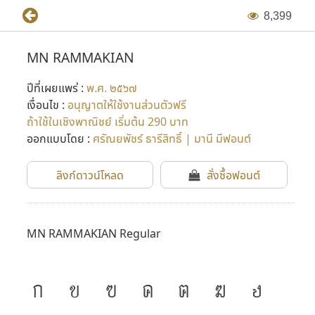
8
,
3
9
9
MN RAMMAKIAN
ปีที่เผยแพร่ :
พ.ศ. ๒๕๖๗
เงื่อนไข :
อนุญาตให้ใช้งานส่วนตัวฟรี
ถ้าใช้ในเชิงพาณิชย์ เริ่มต้น 290 บาท
ออกแบบโดย :
ศรัณยพัชร์ ธารีสิทธิ์ | มานี มีฟอนต์
ลิงก์ดาวน์โหลด
สั่งซื้อฟอนต์
MN RAMMAKIAN Regular
ก
ข
ฃ
ค
ฅ
ฆ
ง