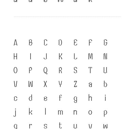
A
B
C
D
E
F
G
H
I
J
K
L
M
N
O
P
Q
R
S
T
U
V
W
X
Y
Z
a
b
c
d
e
f
g
h
i
j
k
l
m
n
o
p
q
r
s
t
u
v
w