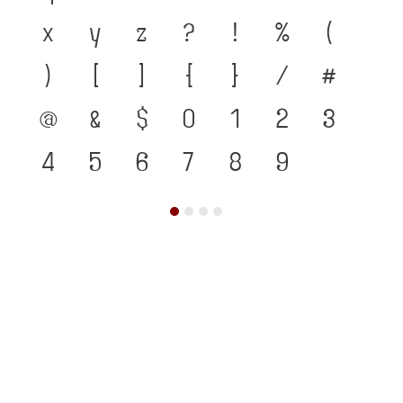
x
y
z
?
!
%
(
)
[
]
{
}
/
#
@
&
$
0
1
2
3
4
5
6
7
8
9