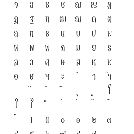
จ
ฉ
ช
ซ
ฌ
ญ
ฎ
ฏ
ฐ
ฑ
ฒ
ณ
ด
ต
ถ
ท
ธ
น
บ
ป
ผ
ฝ
พ
ฟ
ภ
ม
ย
ร
ล
ว
ศ
ษ
ส
ห
ฬ
อ
ฮ
ฯ
ะ
า
ำ
โ
ใ
ไ
เ
แ
๐
๑
๒
๓
๔
๕
๖
๗
๘
๙