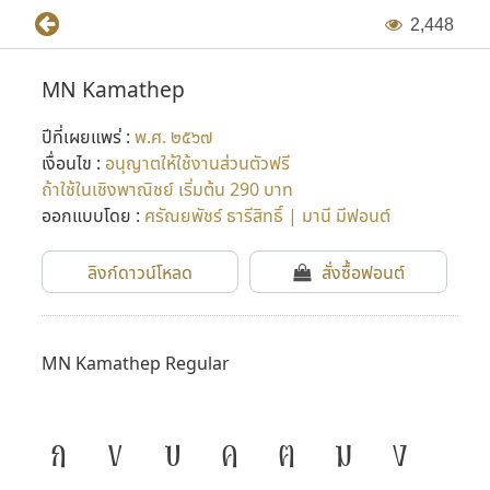
2
,
4
4
8
MN Kamathep
ปีที่เผยแพร่ :
พ.ศ. ๒๕๖๗
เงื่อนไข :
อนุญาตให้ใช้งานส่วนตัวฟรี
ถ้าใช้ในเชิงพาณิชย์ เริ่มต้น 290 บาท
ออกแบบโดย :
ศรัณยพัชร์ ธารีสิทธิ์ | มานี มีฟอนต์
ลิงก์ดาวน์โหลด
สั่งซื้อฟอนต์
MN Kamathep Regular
ก
ข
ฃ
ค
ฅ
ฆ
ง