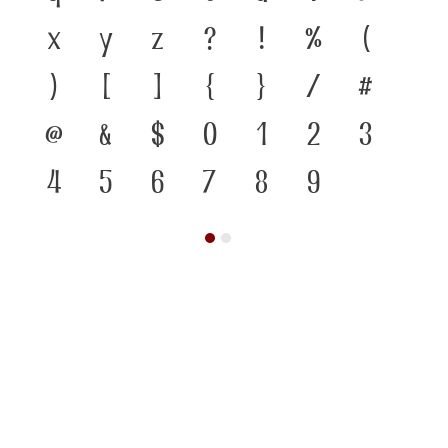
x
y
z
?
!
%
(
)
[
]
{
}
/
#
@
&
$
0
1
2
3
4
5
6
7
8
9