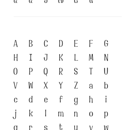
A
B
C
D
E
F
G
H
I
J
K
L
M
N
O
P
Q
R
S
T
U
V
W
X
Y
Z
a
b
c
d
e
f
g
h
i
j
k
l
m
n
o
p
q
r
s
t
u
v
w