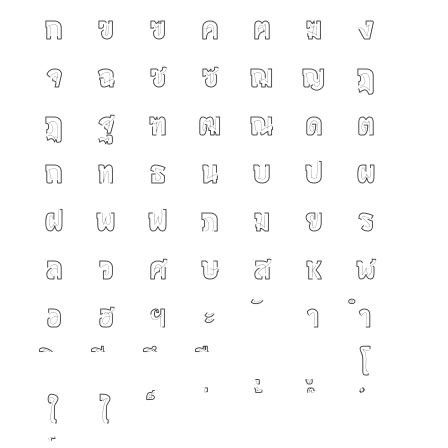
ก
ข
ฃ
ค
ฅ
ฆ
ง
จ
ฉ
ช
ซ
ฌ
ญ
ฎ
ฏ
ฐ
ฑ
ฒ
ณ
ด
ต
ถ
ท
ธ
น
บ
ป
ผ
ฝ
พ
ฟ
ภ
ม
ย
ร
ล
ว
ศ
ษ
ส
ห
ฬ
อ
ฮ
ฯ
ะ
า
ำ
โ
ใ
ไ