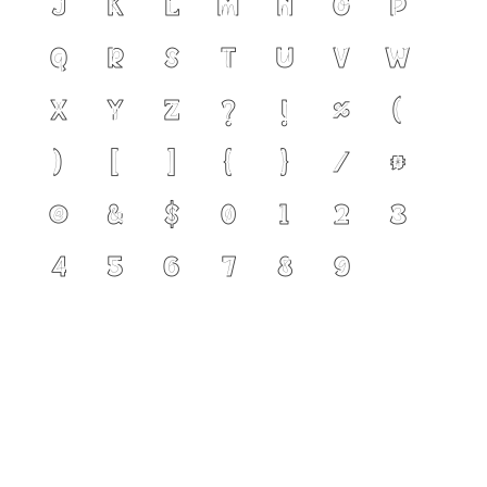
j
k
l
m
n
o
p
q
r
s
t
u
v
w
x
y
z
?
!
%
(
)
[
]
{
}
/
#
@
&
$
0
1
2
3
4
5
6
7
8
9